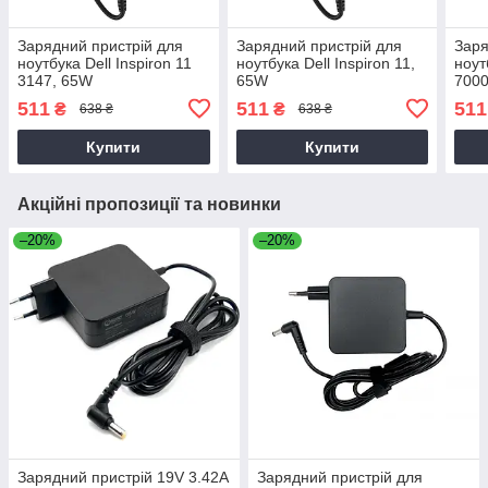
Зарядний пристрій для
Зарядний пристрій для
Заря
ноутбука Dell Inspiron 11
ноутбука Dell Inspiron 11,
ноут
3147, 65W
65W
7000
511
511
511
₴
₴
638 ₴
638 ₴
Купити
Купити
Акційні пропозиції та новинки
–20%
–20%
Зарядний пристрій 19V 3.42A
Зарядний пристрій для