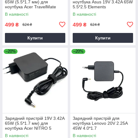
65W (5.5*1.7 мм) для
ноутбука Asus 19V 3.42A 65W
ноутбука Acer TravelMate
5.5*2.5 Elements
P2510-G2-M
В наявності
В наявності
499
499
₴
₴
624 ₴
624 ₴
Купити
Купити
–20%
–20%
Зарядний пристрій 19V 3.42A
Зарядний пристрій для
65W (5.5*1.7 мм) для
ноутбука Lenovo 20V 2.25A
ноутбука Acer NITRO 5
45W 4.0*1.7
AN515-31 65
В наявності
В наявності