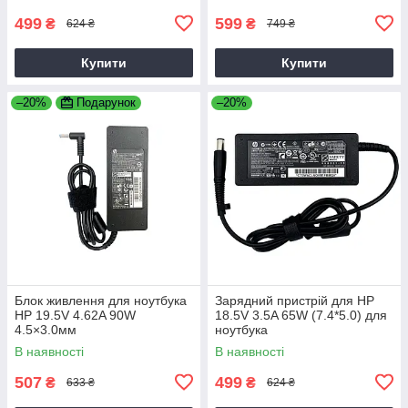
499
599
₴
₴
624 ₴
749 ₴
Купити
Купити
–20%
Подарунок
–20%
Блок живлення для ноутбука
Зарядний пристрій для HP
HP 19.5V 4.62A 90W
18.5V 3.5A 65W (7.4*5.0) для
4.5×3.0мм
ноутбука
В наявності
В наявності
507
499
₴
₴
633 ₴
624 ₴