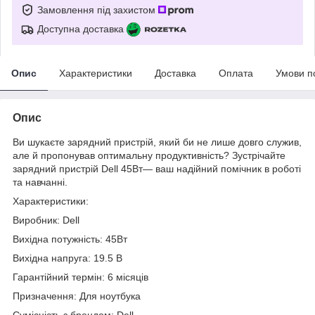
Замовлення під захистом
Доступна доставка
Опис
Характеристики
Доставка
Оплата
Умови п
Опис
Ви шукаєте зарядний пристрій, який би не лише довго служив,
але й пропонував оптимальну продуктивність? Зустрічайте
зарядний пристрій Dell 45Вт— ваш надійний помічник в роботі
та навчанні.
Характеристики:
Виробник: Dell
Вихідна потужність: 45Вт
Вихідна напруга: 19.5 В
Гарантійний термін: 6 місяців
Призначення: Для ноутбука
Сумісність з брендом: Dell