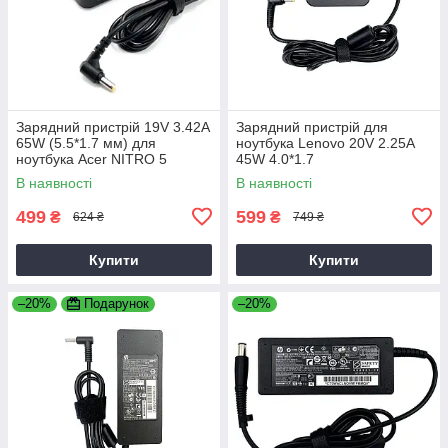
Зарядний пристрій 19V 3.42A
Зарядний пристрій для
65W (5.5*1.7 мм) для
ноутбука Lenovo 20V 2.25A
ноутбука Acer NITRO 5
45W 4.0*1.7
AN515-31 65
В наявності
В наявності
499
599
₴
₴
624 ₴
749 ₴
Купити
Купити
–20%
Подарунок
–20%