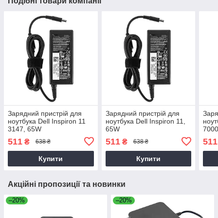
Подібні товари компанії
Зарядний пристрій для
Зарядний пристрій для
Заря
ноутбука Dell Inspiron 11
ноутбука Dell Inspiron 11,
ноут
3147, 65W
65W
7000
511
511
511
₴
₴
638 ₴
638 ₴
Купити
Купити
Акційні пропозиції та новинки
–20%
–20%