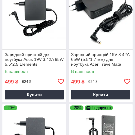
Зарядний пристрій для
Зарядний пристрій 19V 3.42A
ноутбука Asus 19V 3.42A 65W
65W (5.5*1.7 мм) для
5.5*2.5 Elements
ноутбука Acer TravelMate
P2510-G2-M
В наявності
В наявності
499
499
₴
₴
624 ₴
624 ₴
Купити
Купити
–20%
–20%
Подарунок