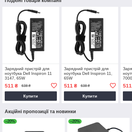
Подібні товари компанії
Зарядний пристрій для
Зарядний пристрій для
Заря
ноутбука Dell Inspiron 11
ноутбука Dell Inspiron 11,
ноут
3147, 65W
65W
7000
511
511
511
₴
₴
638 ₴
638 ₴
Купити
Купити
Акційні пропозиції та новинки
–20%
–20%