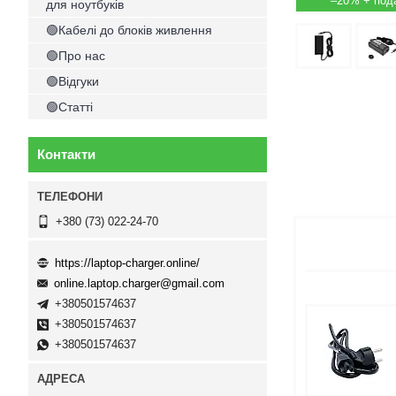
–20%
для ноутбуків
🟢Кабелі до блоків живлення
🟢Про нас
🟢Відгуки
🟢Статті
Контакти
+380 (73) 022-24-70
https://laptop-charger.online/
online.laptop.charger@gmail.com
+380501574637
+380501574637
+380501574637