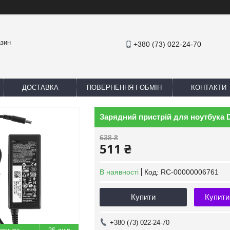
азин
+380 (73) 022-24-70
ДОСТАВКА
ПОВЕРНЕННЯ І ОБМІН
КОНТАКТИ
Зарядний пристрій для ноутбука De
638 ₴
511 ₴
В наявності
Код:
RC-00000006761
Купити
Купити
+380 (73) 022-24-70