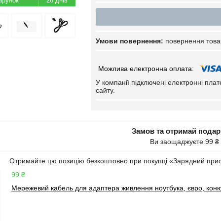
26 днів
повернення това
У компанії підключені електронні пла
сайту.
Замов та отримай пода
Ви заощаджуєте 99 ₴
Отримайте цю позицію безкоштовно при покупці «Зарядний пристр
99 ₴
Мережевий кабель для адаптера живлення ноутбука, євро, коню