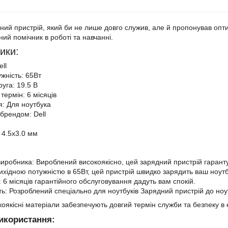
ний пристрій, який би не лише довго служив, але й пропонував опти
ий помічник в роботі та навчанні.
ики:
ll
жність: 65Вт
уга: 19.5 В
термін: 6 місяців
: Для ноутбука
 брендом: Dell
 4.5x3.0 мм
 виробника: Вироблений високоякісно, цей зарядний пристрій гарантує
вихідною потужністю в 65Вт, цей пристрій швидко зарядить ваш ноутб
і: 6 місяців гарантійного обслуговування дадуть вам спокій.
ть: Розроблений спеціально для ноутбуків Зарядний пристрій до ноут
оякісні матеріали забезпечують довгий термін служби та безпеку в 
використання: