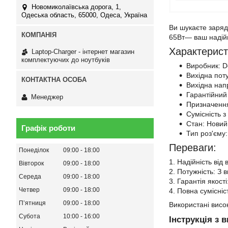
Новомиколаївська дорога, 1,
Одеська область, 65000, Одеса, Україна
Ви шукаєте заряд
65Вт— ваш надійн
Характерист
Laptop-Charger - інтернет магазин
комплектуючих до ноутбуків
Виробник: De
Вихідна поту
Вихідна напр
Гарантійний 
Менеджер
Призначення
Сумісність з
Стан: Новий
Графік роботи
Тип роз'єму:
Переваги:
Понеділок
09:00
18:00
1. Надійність від
Вівторок
09:00
18:00
2. Потужність: З 
Середа
09:00
18:00
3. Гарантія якост
Четвер
09:00
18:00
4. Повна сумісніс
Пʼятниця
09:00
18:00
Використані висок
Субота
10:00
16:00
Інструкція з 