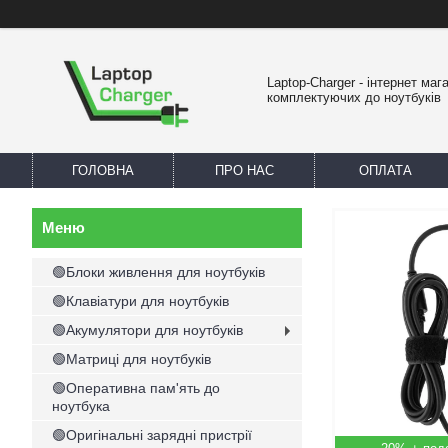
Laptop-Charger - інтернет маг
комплектуючих до ноутбуків
ГОЛОВНА
ПРО НАС
ОПЛАТА
🟢Блоки живлення для ноутбуків
🟢Клавіатури для ноутбуків
🟢Акумулятори для ноутбуків
🟢Матриці для ноутбуків
🟢Оперативна пам'ять до
ноутбука
🟢Оригінальні зарядні пристрії