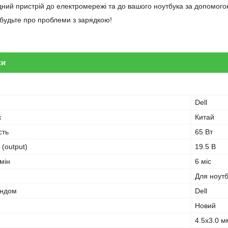
дний пристрій до електромережі та до вашого ноутбука за допомогою
забудьте про проблеми з зарядкою!
ки
Dell
к
Китай
сть
65 Вт
 (output)
19.5 В
мін
6 міс
Для ноут
ендом
Dell
Новий
4.5x3.0 м