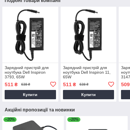
Подібні товари компанії
Зарядний пристрій для
Зарядний пристрій для
Заря
ноутбука Dell Inspiron
ноутбука Dell Inspiron 11,
ноут
3793, 65W
65W
3147
511
511
509
₴
₴
638 ₴
638 ₴
Купити
Купити
Акційні пропозиції та новинки
–20%
–20%