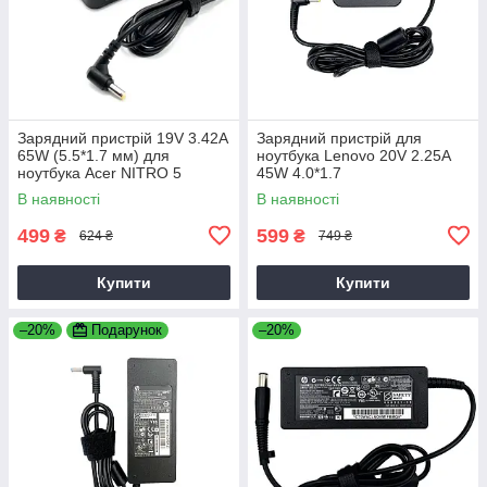
Зарядний пристрій 19V 3.42A
Зарядний пристрій для
65W (5.5*1.7 мм) для
ноутбука Lenovo 20V 2.25A
ноутбука Acer NITRO 5
45W 4.0*1.7
AN515-31 65
В наявності
В наявності
499
599
₴
₴
624 ₴
749 ₴
Купити
Купити
–20%
Подарунок
–20%