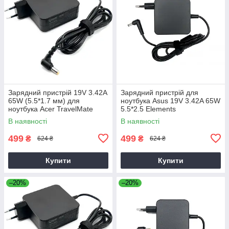
Зарядний пристрій 19V 3.42A
Зарядний пристрій для
65W (5.5*1.7 мм) для
ноутбука Asus 19V 3.42A 65W
ноутбука Acer TravelMate
5.5*2.5 Elements
P2510-G2-M
В наявності
В наявності
499
499
₴
₴
624 ₴
624 ₴
Купити
Купити
–20%
–20%