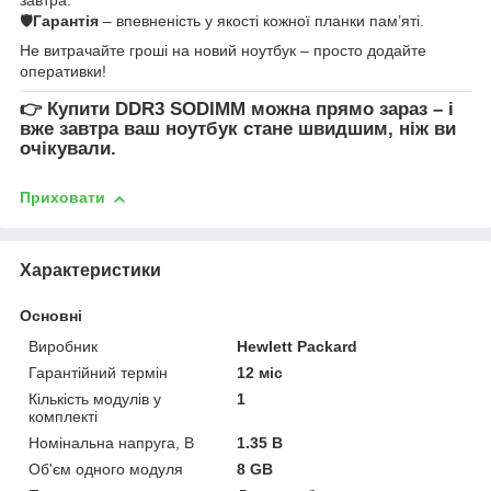
🛡
Гарантія
– впевненість у якості кожної планки пам’яті.
Не витрачайте гроші на новий ноутбук – просто додайте
оперативки!
👉
Купити DDR3 SODIMM
можна прямо зараз – і
вже завтра ваш ноутбук стане швидшим, ніж ви
очікували.
Приховати
Характеристики
Основні
Виробник
Hewlett Packard
Гарантійний термін
12 міс
Кількість модулів у
1
комплекті
Номінальна напруга, В
1.35 В
Об'єм одного модуля
8 GB