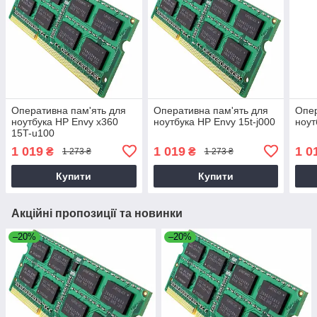
Оперативна пам'ять для
Оперативна пам'ять для
Опер
ноутбука HP Envy x360
ноутбука HP Envy 15t-j000
ноут
15T-u100
1 019
1 019
1 0
₴
₴
1 273 ₴
1 273 ₴
Купити
Купити
Акційні пропозиції та новинки
–20%
–20%