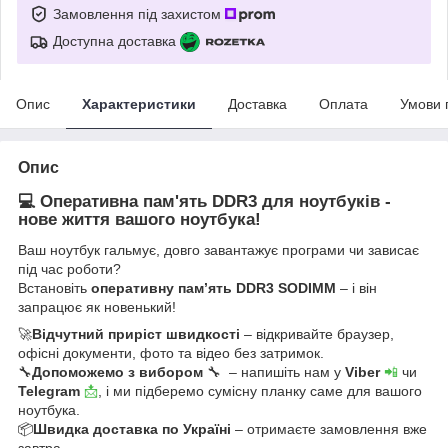
Замовлення під захистом
Доступна доставка
Опис
Характеристики
Доставка
Оплата
Умови 
Опис
💻 Оперативна пам'ять DDR3 для ноутбуків -
нове життя вашого ноутбука!
Ваш ноутбук гальмує, довго завантажує програми чи зависає
під час роботи?
Встановіть
оперативну пам’ять DDR3 SODIMM
– і він
запрацює як новенький!
🚀
Відчутний приріст швидкості
– відкривайте браузер,
офісні документи, фото та відео без затримок.
🔧
Допоможемо з вибором
🔧 – напишіть нам у
Viber
📲
чи
Telegram
📩
, і ми підберемо сумісну планку саме для вашого
ноутбука.
📦
Швидка доставка по Україні
– отримаєте замовлення вже
завтра.