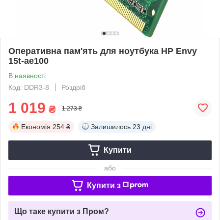
Оперативна пам'ять для ноутбука HP Envy
15t-ae100
В наявності
Код: DDR3-8
Роздріб
1 019
₴
1 273 ₴
Економія
254 ₴
Залишилось
23 дні
Купити
або
Купити з
Що таке купити з Пром?