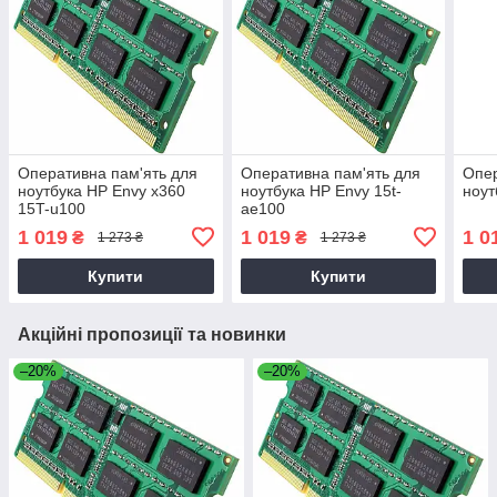
Оперативна пам'ять для
Оперативна пам'ять для
Опер
ноутбука HP Envy x360
ноутбука HP Envy 15t-
ноут
15T-u100
ae100
1 019
1 019
1 0
₴
₴
1 273 ₴
1 273 ₴
Купити
Купити
Акційні пропозиції та новинки
–20%
–20%