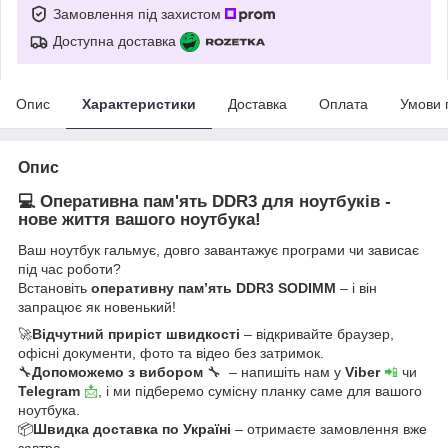
Замовлення під захистом
Доступна доставка
Опис
Характеристики
Доставка
Оплата
Умови 
Опис
💻 Оперативна пам'ять DDR3 для ноутбуків -
нове життя вашого ноутбука!
Ваш ноутбук гальмує, довго завантажує програми чи зависає
під час роботи?
Встановіть
оперативну пам’ять DDR3 SODIMM
– і він
запрацює як новенький!
🚀
Відчутний приріст швидкості
– відкривайте браузер,
офісні документи, фото та відео без затримок.
🔧
Допоможемо з вибором
🔧 – напишіть нам у
Viber
📲
чи
Telegram
📩
, і ми підберемо сумісну планку саме для вашого
ноутбука.
📦
Швидка доставка по Україні
– отримаєте замовлення вже
завтра.