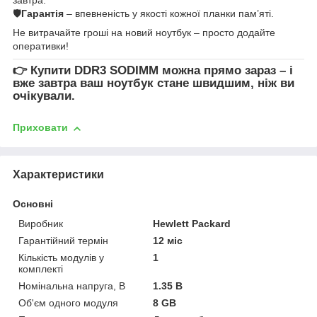
🛡
Гарантія
– впевненість у якості кожної планки пам’яті.
Не витрачайте гроші на новий ноутбук – просто додайте
оперативки!
👉
Купити DDR3 SODIMM
можна прямо зараз – і
вже завтра ваш ноутбук стане швидшим, ніж ви
очікували.
Приховати
Характеристики
Основні
Виробник
Hewlett Packard
Гарантійний термін
12 міс
Кількість модулів у
1
комплекті
Номінальна напруга, В
1.35 В
Об'єм одного модуля
8 GB