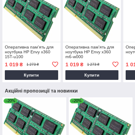
Оперативна пам'ять для
Оперативна пам'ять для
Опер
ноутбука HP Envy x360
ноутбука HP Envy x360
ноут
15T-u100
m6-w000
1 019
1 019
1 0
₴
₴
1 273 ₴
1 273 ₴
Купити
Купити
Акційні пропозиції та новинки
–20%
–20%