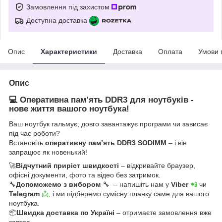
Замовлення під захистом
Доступна доставка
Опис
Характеристики
Доставка
Оплата
Умови 
Опис
💻 Оперативна пам'ять DDR3 для ноутбуків -
нове життя вашого ноутбука!
Ваш ноутбук гальмує, довго завантажує програми чи зависає
під час роботи?
Встановіть
оперативну пам’ять DDR3 SODIMM
– і він
запрацює як новенький!
🚀
Відчутний приріст швидкості
– відкривайте браузер,
офісні документи, фото та відео без затримок.
🔧
Допоможемо з вибором
🔧 – напишіть нам у
Viber
📲
чи
Telegram
📩
, і ми підберемо сумісну планку саме для вашого
ноутбука.
📦
Швидка доставка по Україні
– отримаєте замовлення вже
завтра.