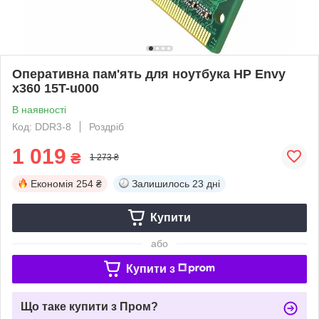
Оперативна пам'ять для ноутбука HP Envy
x360 15T-u000
В наявності
Код: DDR3-8
Роздріб
1 019
₴
1 273 ₴
Економія
254 ₴
Залишилось
23 дні
Купити
або
Купити з
Що таке купити з Пром?