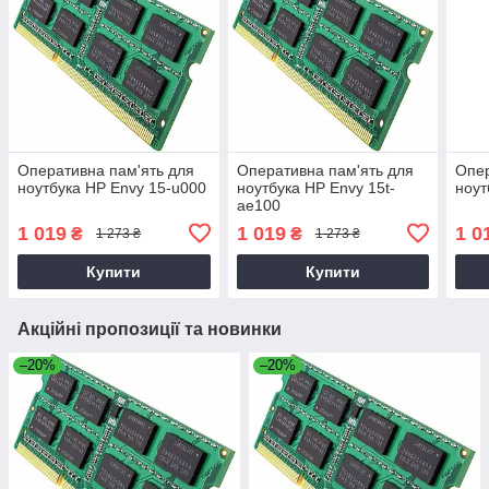
Оперативна пам'ять для
Оперативна пам'ять для
Опер
ноутбука HP Envy 15-u000
ноутбука HP Envy 15t-
ноут
ae100
1 019
1 019
1 0
₴
₴
1 273 ₴
1 273 ₴
Купити
Купити
Акційні пропозиції та новинки
–20%
–20%