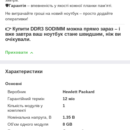
🛡
Гарантія
– впевненість у якості кожної планки пам’яті.
Не витрачайте гроші на новий ноутбук – просто додайте
оперативки!
👉
Купити DDR3 SODIMM
можна прямо зараз – і
вже завтра ваш ноутбук стане швидшим, ніж ви
очікували.
Приховати
Характеристики
Основні
Виробник
Hewlett Packard
Гарантійний термін
12 міс
Кількість модулів у
1
комплекті
Номінальна напруга, В
1.35 В
Об'єм одного модуля
8 GB