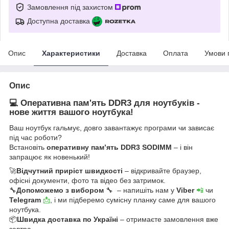
Замовлення під захистом
Доступна доставка
Опис
Характеристики
Доставка
Оплата
Умови 
Опис
💻 Оперативна пам'ять DDR3 для ноутбуків -
нове життя вашого ноутбука!
Ваш ноутбук гальмує, довго завантажує програми чи зависає
під час роботи?
Встановіть
оперативну пам’ять DDR3 SODIMM
– і він
запрацює як новенький!
🚀
Відчутний приріст швидкості
– відкривайте браузер,
офісні документи, фото та відео без затримок.
🔧
Допоможемо з вибором
🔧 – напишіть нам у
Viber
📲
чи
Telegram
📩
, і ми підберемо сумісну планку саме для вашого
ноутбука.
📦
Швидка доставка по Україні
– отримаєте замовлення вже
завтра.