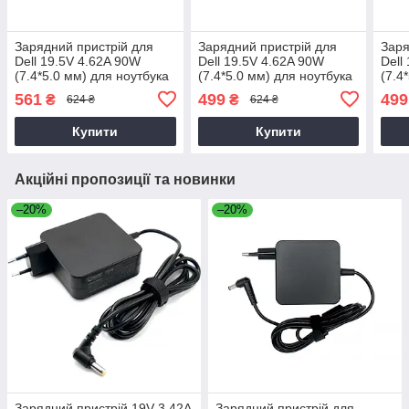
Зарядний пристрій для
Зарядний пристрій для
Заря
Dell 19.5V 4.62A 90W
Dell 19.5V 4.62A 90W
Dell
(7.4*5.0 мм) для ноутбука
(7.4*5.0 мм) для ноутбука
(7.4
Dell Latitude 14 3470,
Dell inspiron 7110
Dell
561
499
499
₴
₴
624 ₴
624 ₴
P63G, P63G002 90W
Купити
Купити
Акційні пропозиції та новинки
–20%
–20%
Зарядний пристрій 19V 3.42A
Зарядний пристрій для