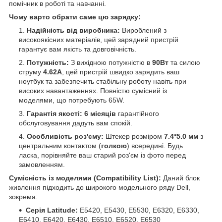
помічник в роботі та навчанні.
Чому варто обрати саме цю зарядку:
Надійність від виробника:
Вироблений з
високоякісних матеріалів, цей зарядний пристрій
гарантує вам якість та довговічність.
Потужність:
З вихідною потужністю в
90Вт
та силою
струму
4.62А
, цей пристрій швидко зарядить ваш
ноутбук та забезпечить стабільну роботу навіть при
високих навантаженнях. Повністю сумісний із
моделями, що потребують 65W.
Гарантія якості:
6 місяців
гарантійного
обслуговування дадуть вам спокій.
Особливість роз'єму:
Штекер розміром
7.4*5.0 мм
з
центральним контактом (
голкою
) всередині. Будь
ласка, порівняйте ваш старий роз'єм із фото перед
замовленням.
Сумісність із моделями (Compatibility List):
Даний блок
живлення підходить до широкого модельного ряду Dell,
зокрема:
Серія Latitude:
E5420, E5430, E5530, E6320, E6330,
E6410, E6420, E6430, E6510, E6520, E6530