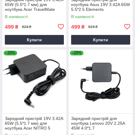
65W (5.5*1.7 мм) для
ноутбука Asus 19V 3.42A 65W
ноутбука Acer TravelMate
5.5*2.5 Elements
P2510-G2-M
В наявності
В наявності
499
499
₴
₴
624 ₴
624 ₴
Купити
Купити
–20%
–20%
Зарядний пристрій 19V 3.42A
Зарядний пристрій для
65W (5.5*1.7 мм) для
ноутбука Lenovo 20V 2.25A
ноутбука Acer NITRO 5
45W 4.0*1.7
AN515-31 65