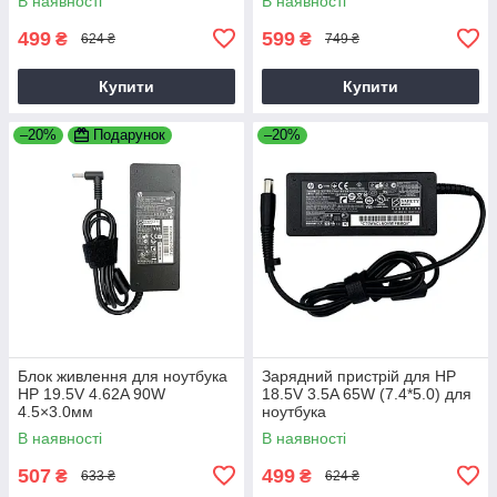
В наявності
В наявності
499
599
₴
₴
624 ₴
749 ₴
Купити
Купити
–20%
Подарунок
–20%
Блок живлення для ноутбука
Зарядний пристрій для HP
HP 19.5V 4.62A 90W
18.5V 3.5A 65W (7.4*5.0) для
4.5×3.0мм
ноутбука
В наявності
В наявності
507
499
₴
₴
633 ₴
624 ₴