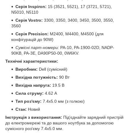
Серія Inspiron:
15 (3521, 5521), 17 (3721, 5721),
N5010, N5110
Серія Vostro:
3300, 3350, 3400, 3450, 3500, 3550,
3560
Серія Precision:
M2400, M4400, M4500 (для
конфігурацій до 90W)
Сумісні парт-номери:
PA-10, PA-1900-02D, NADP-
90KB, PA-3E, DA90PS0-00, 0W6KV.
Технічні характеристики:
Виробник:
Dell (сумісний)
Вихідна потужність:
90 Вт
Вихідна напруга:
19.5 В
Сила струму:
4.62 А
Тип роз'єму:
7.4x5.0 мм (з голкою)
Стан:
Новий
Інструкція з використання:
Під'єднайте зарядний пристрій
до електромережі та до вашого ноутбука за допомогою
сумісного роз'єму 7.4x5.0 мм.