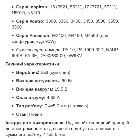
Серія Inspiron:
15 (3521, 5521), 17 (3721, 5721),
N5010, N5110
Серія Vostro:
3300, 3350, 3400, 3450, 3500, 3550,
3560
Серія Precision:
M2400, M4400, M4500 (для
конфігурацій до 90W)
Сумісні парт-номери:
PA-10, PA-1900-02D, NADP-
90KB, PA-3E, DA90PS0-00, 0W6KV.
Технічні характеристики:
Виробник:
Dell (сумісний)
Вихідна потужність:
90 Вт
Вихідна напруга:
19.5 В
Сила струму:
4.62 А
Тип роз'єму:
7.4x5.0 мм (з голкою)
Стан:
Новий
Інструкція з використання:
Під'єднайте зарядний пристрій
до електромережі та до вашого ноутбука за допомогою
сумісного роз'єму 7.4x5.0 мм.