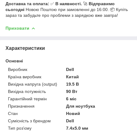
Доставка та оплата:
✅
В наявності.
🚀
Відправимо
сьогодні
Новою Поштою при замовленні до 16:00. 📦 Купіть
зараз та забудьте про проблеми з зарядкою вже завтра!
Приховати
Характеристики
Основні
Виробник
Dell
Країна виробник
Китай
Вихідна напруга (output)
19.5 В
Вихідна потужність
90 Вт
Гарантійний термін
6 міс
Призначення
Для ноутбука
Стан
Новий
Сумісність з брендом
Dell
Тип роз'єму
7.4x5.0 мм