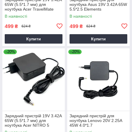
65W (5.5*1.7 мм) для
ноутбука Asus 19V 3.42A 65W
ноутбука Acer TravelMate
5.5*2.5 Elements
P2510-G2-M
В наявності
В наявності
499
499
₴
₴
624 ₴
624 ₴
Купити
Купити
–20%
–20%
Зарядний пристрій 19V 3.42A
Зарядний пристрій для
65W (5.5*1.7 мм) для
ноутбука Lenovo 20V 2.25A
ноутбука Acer NITRO 5
45W 4.0*1.7
AN515-31 65