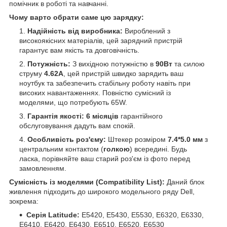
помічник в роботі та навчанні.
Чому варто обрати саме цю зарядку:
Надійність від виробника:
Вироблений з
високоякісних матеріалів, цей зарядний пристрій
гарантує вам якість та довговічність.
Потужність:
З вихідною потужністю в
90Вт
та силою
струму
4.62А
, цей пристрій швидко зарядить ваш
ноутбук та забезпечить стабільну роботу навіть при
високих навантаженнях. Повністю сумісний із
моделями, що потребують 65W.
Гарантія якості:
6 місяців
гарантійного
обслуговування дадуть вам спокій.
Особливість роз'єму:
Штекер розміром
7.4*5.0 мм
з
центральним контактом (
голкою
) всередині. Будь
ласка, порівняйте ваш старий роз'єм із фото перед
замовленням.
Сумісність із моделями (Compatibility List):
Даний блок
живлення підходить до широкого модельного ряду Dell,
зокрема:
Серія Latitude:
E5420, E5430, E5530, E6320, E6330,
E6410, E6420, E6430, E6510, E6520, E6530