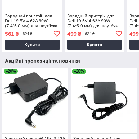
Зарядний пристрій для
Зарядний пристрій для
Заря
Dell 19.5V 4.62A 90W
Dell 19.5V 4.62A 90W
Dell
(7.4*5.0 мм) для ноутбука
(7.4*5.0 мм) для ноутбука
(7.4
Dell Latitude 14 3470,
Dell 3537
Dell
561
499
499
₴
₴
624 ₴
624 ₴
P63G, P63G002 90W
Купити
Купити
Акційні пропозиції та новинки
–20%
–20%
Зарядний пристрій 19V 3.42A
Зарядний пристрій для