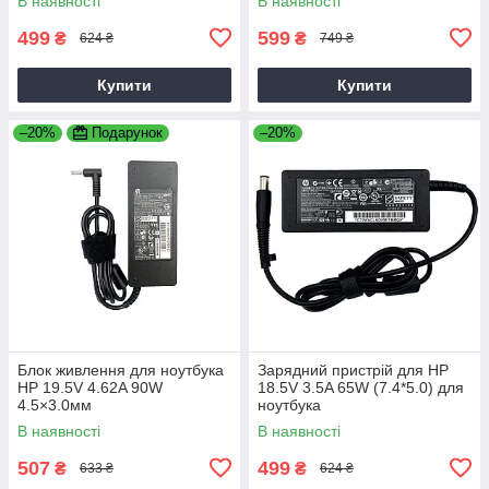
В наявності
В наявності
499
599
₴
₴
624 ₴
749 ₴
Купити
Купити
–20%
Подарунок
–20%
Блок живлення для ноутбука
Зарядний пристрій для HP
HP 19.5V 4.62A 90W
18.5V 3.5A 65W (7.4*5.0) для
4.5×3.0мм
ноутбука
В наявності
В наявності
507
499
₴
₴
633 ₴
624 ₴