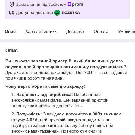
Замовлення під захистом
Доступна доставка
Опис
Характеристики
Доставка
Оплата
Умови п
Опис
Ви шукаєте зарядний пристрій, який би не лише довго
служив, але й пропонував оптимальну продуктивність?
Зустрічайте зарядний пристрій для Dell 90Вт — ваш надійний
помічник в роботі та навчанні.
Чому варто обрати саме цю зарядку:
Надійність від виробника:
Вироблений з
високоякісних матеріалів, цей зарядний пристрій
гарантує вам якість та довговічність.
Потужність:
З вихідною потужністю в
90Вт
та силою
струму
4.62А
, цей пристрій швидко зарядить ваш
ноутбук та забезпечить стабільну роботу навіть при
високих навантаженнях. Повністю сумісний із