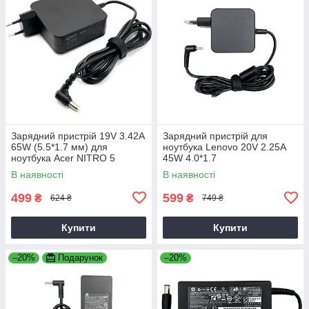
Зарядний пристрій 19V 3.42A
Зарядний пристрій для
65W (5.5*1.7 мм) для
ноутбука Lenovo 20V 2.25A
ноутбука Acer NITRO 5
45W 4.0*1.7
AN515-31 65
В наявності
В наявності
499
599
₴
₴
624 ₴
749 ₴
Купити
Купити
–20%
Подарунок
–20%