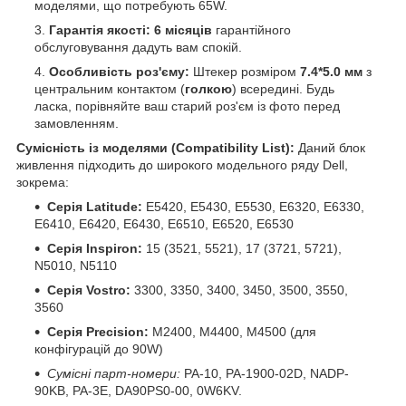
моделями, що потребують 65W.
Гарантія якості:
6 місяців
гарантійного
обслуговування дадуть вам спокій.
Особливість роз'єму:
Штекер розміром
7.4*5.0 мм
з
центральним контактом (
голкою
) всередині. Будь
ласка, порівняйте ваш старий роз'єм із фото перед
замовленням.
Сумісність із моделями (Compatibility List):
Даний блок
живлення підходить до широкого модельного ряду Dell,
зокрема:
Серія Latitude:
E5420, E5430, E5530, E6320, E6330,
E6410, E6420, E6430, E6510, E6520, E6530
Серія Inspiron:
15 (3521, 5521), 17 (3721, 5721),
N5010, N5110
Серія Vostro:
3300, 3350, 3400, 3450, 3500, 3550,
3560
Серія Precision:
M2400, M4400, M4500 (для
конфігурацій до 90W)
Сумісні парт-номери:
PA-10, PA-1900-02D, NADP-
90KB, PA-3E, DA90PS0-00, 0W6KV.