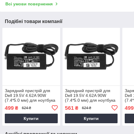
Всі умови повернення
Подібні товари компанії
Зарядний пристрій для
Зарядний пристрій для
Заря
Dell 19.5V 4.62A 90W
Dell 19.5V 4.62A 90W
Dell
(7.4*5.0 мм) для ноутбука
(7.4*5.0 мм) для ноутбука
(7.4
Dell inspiron 5040
Dell Latitude 14 3470,
ноут
499
561
499
₴
₴
624 ₴
624 ₴
P63G, P63G002 90W
N50
Купити
Купити