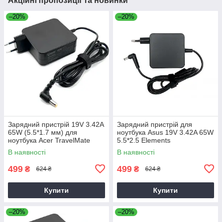
Акційні пропозиції та новинки
–20%
–20%
Зарядний пристрій 19V 3.42A
Зарядний пристрій для
65W (5.5*1.7 мм) для
ноутбука Asus 19V 3.42A 65W
ноутбука Acer TravelMate
5.5*2.5 Elements
P2510-G2-M
В наявності
В наявності
499
499
₴
₴
624 ₴
624 ₴
Купити
Купити
–20%
–20%