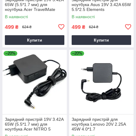
65W (5.5*1.7 мм) для
ноутбука Asus 19V 3.42A 65W
ноутбука Acer TravelMate
5.5*2.5 Elements
P2510-G2-M
В наявності
В наявності
499
499
₴
₴
624 ₴
624 ₴
Купити
Купити
–20%
–20%
Зарядний пристрій 19V 3.42A
Зарядний пристрій для
65W (5.5*1.7 мм) для
ноутбука Lenovo 20V 2.25A
ноутбука Acer NITRO 5
45W 4.0*1.7
AN515-31 65