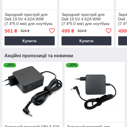
Зарядний пристрій для
Зарядний пристрій для
Заря
Dell 19.5V 4.62A 90W
Dell 19.5V 4.62A 90W
Dell
(7.4*5.0 мм) для ноутбука
(7.4*5.0 мм) для ноутбука
(7.4
Dell Latitude 14 3470,
Dell Inspiron N5010
Dell
561
499
499
₴
₴
624 ₴
624 ₴
P63G, P63G002 90W
Купити
Купити
Акційні пропозиції та новинки
–20%
–20%
Зарядний пристрій 19V 3.42A
Зарядний пристрій для