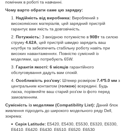
помічник в роботі та навчанні.
Чому варто обрати саме цю зарядку:
Надійність від виробника:
Вироблений з
високоякісних матеріалів, цей зарядний пристрій
гарантує вам якість та довговічність.
Потужність:
З вихідною потужністю в
90Вт
та силою
струму
4.62А
, цей пристрій швидко зарядить ваш
ноутбук та забезпечить стабільну роботу навіть при
високих навантаженнях. Повністю сумісний із
моделями, що потребують 65W.
Гарантія якості:
6 місяців
гарантійного
обслуговування дадуть вам спокій.
Особливість роз'єму:
Штекер розміром
7.4*5.0 мм
з
центральним контактом (
голкою
) всередині. Будь
ласка, порівняйте ваш старий роз'єм із фото перед
замовленням.
Сумісність із моделями (Compatibility List):
Даний блок
живлення підходить до широкого модельного ряду Dell,
зокрема:
Серія Latitude:
E5420, E5430, E5530, E6320, E6330,
E6410, E6420, E6430, E6510, E6520, E6530