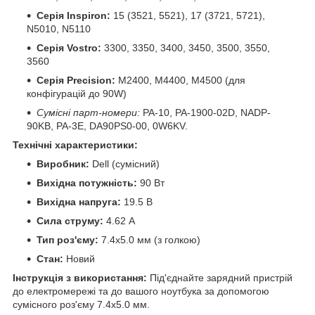
Серія Inspiron:
15 (3521, 5521), 17 (3721, 5721),
N5010, N5110
Серія Vostro:
3300, 3350, 3400, 3450, 3500, 3550,
3560
Серія Precision:
M2400, M4400, M4500 (для
конфігурацій до 90W)
Сумісні парт-номери:
PA-10, PA-1900-02D, NADP-
90KB, PA-3E, DA90PS0-00, 0W6KV.
Технічні характеристики:
Виробник:
Dell (сумісний)
Вихідна потужність:
90 Вт
Вихідна напруга:
19.5 В
Сила струму:
4.62 А
Тип роз'єму:
7.4x5.0 мм (з голкою)
Стан:
Новий
Інструкція з використання:
Під'єднайте зарядний пристрій
до електромережі та до вашого ноутбука за допомогою
сумісного роз'єму 7.4x5.0 мм.