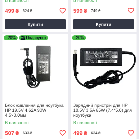
В наявності
В наявності
499
599
₴
₴
624 ₴
749 ₴
Купити
Купити
–20%
Подарунок
–20%
Блок живлення для ноутбука
Зарядний пристрій для HP
HP 19.5V 4.62A 90W
18.5V 3.5A 65W (7.4*5.0) для
4.5×3.0мм
ноутбука
В наявності
В наявності
507
499
₴
₴
633 ₴
624 ₴