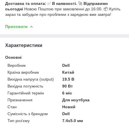
Доставка та оплата:
✅
В наявності.
🚀
Відправимо
сьогодні
Новою Поштою при замовленні до 16:00. 📦 Купіть
зараз та забудьте про проблеми з зарядкою вже завтра!
Приховати
Характеристики
Основні
Виробник
Dell
Країна виробник
Китай
Вихідна напруга (output)
19.5 В
Вихідна потужність
90 Вт
Гарантійний термін
6 міс
Призначення
Для ноутбука
Стан
Новий
Сумісність з брендом
Dell
Тип роз'єму
7.4x5.0 мм