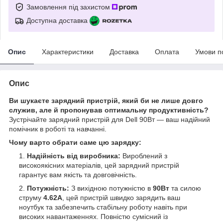
Замовлення під захистом
Доступна доставка
Опис
Характеристики
Доставка
Оплата
Умови п
Опис
Ви шукаєте зарядний пристрій, який би не лише довго
служив, але й пропонував оптимальну продуктивність?
Зустрічайте зарядний пристрій для Dell 90Вт — ваш надійний
помічник в роботі та навчанні.
Чому варто обрати саме цю зарядку:
Надійність від виробника:
Вироблений з
високоякісних матеріалів, цей зарядний пристрій
гарантує вам якість та довговічність.
Потужність:
З вихідною потужністю в
90Вт
та силою
струму
4.62А
, цей пристрій швидко зарядить ваш
ноутбук та забезпечить стабільну роботу навіть при
високих навантаженнях. Повністю сумісний із