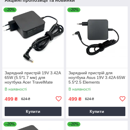
Акційні пропозиції та новинки
–20%
–20%
Зарядний пристрій 19V 3.42A
Зарядний пристрій для
65W (5.5*1.7 мм) для
ноутбука Asus 19V 3.42A 65W
ноутбука Acer TravelMate
5.5*2.5 Elements
P2510-G2-M
В наявності
В наявності
499
499
₴
₴
624 ₴
624 ₴
Купити
Купити
–20%
–20%