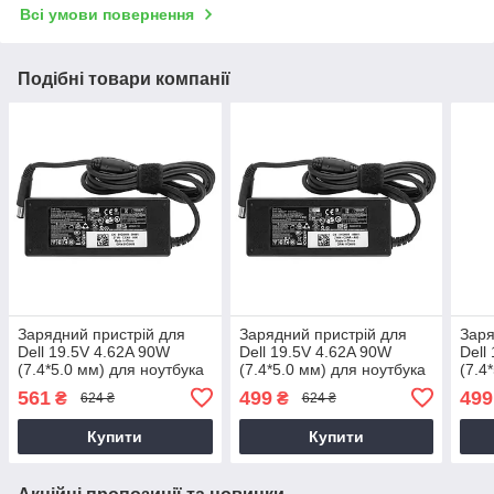
Всі умови повернення
Подібні товари компанії
Зарядний пристрій для
Зарядний пристрій для
Заря
Dell 19.5V 4.62A 90W
Dell 19.5V 4.62A 90W
Dell
(7.4*5.0 мм) для ноутбука
(7.4*5.0 мм) для ноутбука
(7.4
Dell Latitude 14 3470,
Dell Inspiron 15 3537
Dell
561
499
499
₴
₴
624 ₴
624 ₴
P63G, P63G002 90W
Купити
Купити