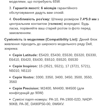
моделями, що потребують 65W.
Гарантія якості:
6 місяців
гарантійного
обслуговування дадуть вам спокій.
Особливість роз'єму:
Штекер розміром
7.4*5.0 мм
з
центральним контактом (
голкою
) всередині. Будь
ласка, порівняйте ваш старий роз'єм із фото перед
замовленням.
Сумісність із моделями (Compatibility List):
Даний блок
живлення підходить до широкого модельного ряду Dell,
зокрема:
Серія Latitude:
E5420, E5430, E5530, E6320, E6330,
E6410, E6420, E6430, E6510, E6520, E6530
Серія Inspiron:
15 (3521, 5521), 17 (3721, 5721),
N5010, N5110
Серія Vostro:
3300, 3350, 3400, 3450, 3500, 3550,
3560
Серія Precision:
M2400, M4400, M4500 (для
конфігурацій до 90W)
Сумісні парт-номери:
PA-10, PA-1900-02D, NADP-
90KB, PA-3E, DA90PS0-00, 0W6KV.