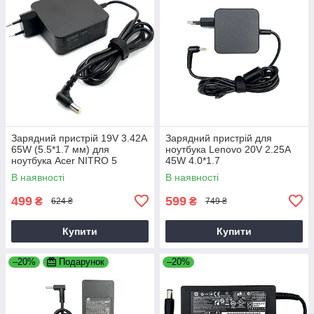
Зарядний пристрій 19V 3.42A
Зарядний пристрій для
65W (5.5*1.7 мм) для
ноутбука Lenovo 20V 2.25A
ноутбука Acer NITRO 5
45W 4.0*1.7
AN515-31 65
В наявності
В наявності
499
599
₴
₴
624 ₴
749 ₴
Купити
Купити
–20%
Подарунок
–20%