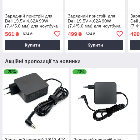
Зарядний пристрій для
Зарядний пристрій для
Заря
Dell 19.5V 4.62A 90W
Dell 19.5V 4.62A 90W
Dell
(7.4*5.0 мм) для ноутбука
(7.4*5.0 мм) для ноутбука
(7.4
Dell Latitude 14 3470,
Dell Inspiron 15 3537
Dell
561
499
499
₴
₴
624 ₴
624 ₴
P63G, P63G002 90W
Купити
Купити
Акційні пропозиції та новинки
–20%
–20%
Зарядний пристрій 19V 3.42A
Зарядний пристрій для