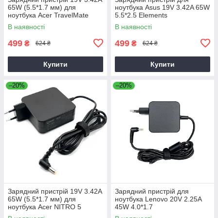
65W (5.5*1.7 мм) для
ноутбука Asus 19V 3.42A 65W
ноутбука Acer TravelMate
5.5*2.5 Elements
P2510-G2-M
В наявності
В наявності
499
499
₴
₴
624 ₴
624 ₴
Купити
Купити
–20%
–20%
Зарядний пристрій 19V 3.42A
Зарядний пристрій для
65W (5.5*1.7 мм) для
ноутбука Lenovo 20V 2.25A
ноутбука Acer NITRO 5
45W 4.0*1.7
AN515-31 65