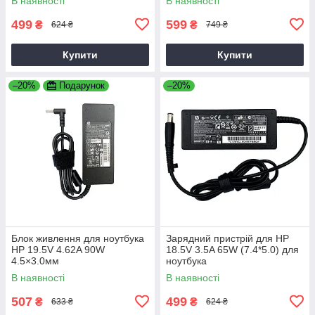
В наявності
В наявності
499
599
₴
₴
624 ₴
749 ₴
Купити
Купити
–20%
Подарунок
–20%
Блок живлення для ноутбука
Зарядний пристрій для HP
HP 19.5V 4.62A 90W
18.5V 3.5A 65W (7.4*5.0) для
4.5×3.0мм
ноутбука
В наявності
В наявності
507
499
₴
₴
633 ₴
624 ₴