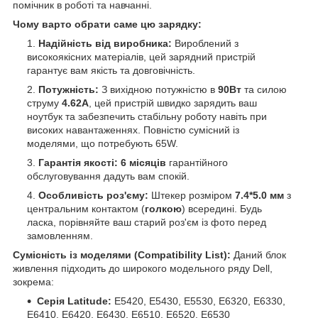
помічник в роботі та навчанні.
Чому варто обрати саме цю зарядку:
Надійність від виробника:
Вироблений з
високоякісних матеріалів, цей зарядний пристрій
гарантує вам якість та довговічність.
Потужність:
З вихідною потужністю в
90Вт
та силою
струму
4.62А
, цей пристрій швидко зарядить ваш
ноутбук та забезпечить стабільну роботу навіть при
високих навантаженнях. Повністю сумісний із
моделями, що потребують 65W.
Гарантія якості:
6 місяців
гарантійного
обслуговування дадуть вам спокій.
Особливість роз'єму:
Штекер розміром
7.4*5.0 мм
з
центральним контактом (
голкою
) всередині. Будь
ласка, порівняйте ваш старий роз'єм із фото перед
замовленням.
Сумісність із моделями (Compatibility List):
Даний блок
живлення підходить до широкого модельного ряду Dell,
зокрема:
Серія Latitude:
E5420, E5430, E5530, E6320, E6330,
E6410, E6420, E6430, E6510, E6520, E6530