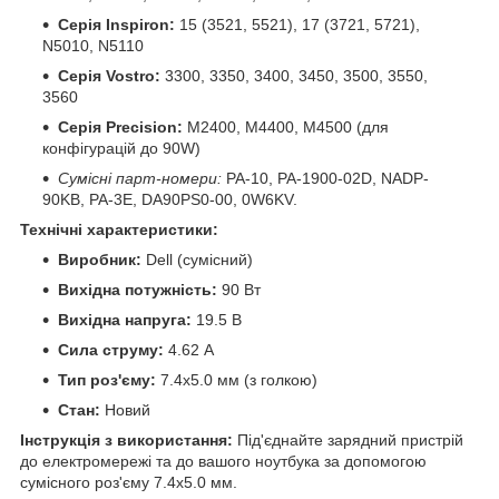
Серія Inspiron:
15 (3521, 5521), 17 (3721, 5721),
N5010, N5110
Серія Vostro:
3300, 3350, 3400, 3450, 3500, 3550,
3560
Серія Precision:
M2400, M4400, M4500 (для
конфігурацій до 90W)
Сумісні парт-номери:
PA-10, PA-1900-02D, NADP-
90KB, PA-3E, DA90PS0-00, 0W6KV.
Технічні характеристики:
Виробник:
Dell (сумісний)
Вихідна потужність:
90 Вт
Вихідна напруга:
19.5 В
Сила струму:
4.62 А
Тип роз'єму:
7.4x5.0 мм (з голкою)
Стан:
Новий
Інструкція з використання:
Під'єднайте зарядний пристрій
до електромережі та до вашого ноутбука за допомогою
сумісного роз'єму 7.4x5.0 мм.