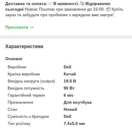
Доставка та оплата:
✅
В наявності.
🚀
Відправимо
сьогодні
Новою Поштою при замовленні до 16:00. 📦 Купіть
зараз та забудьте про проблеми з зарядкою вже завтра!
Приховати
Характеристики
Основні
Виробник
Dell
Країна виробник
Китай
Вихідна напруга (output)
19.5 В
Вихідна потужність
90 Вт
Гарантійний термін
6 міс
Призначення
Для ноутбука
Стан
Новий
Сумісність з брендом
Dell
Тип роз'єму
7.4x5.0 мм