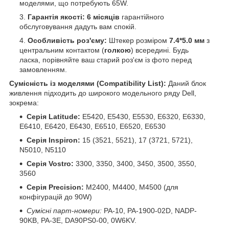
моделями, що потребують 65W.
Гарантія якості:
6 місяців
гарантійного
обслуговування дадуть вам спокій.
Особливість роз'єму:
Штекер розміром
7.4*5.0 мм
з
центральним контактом (
голкою
) всередині. Будь
ласка, порівняйте ваш старий роз'єм із фото перед
замовленням.
Сумісність із моделями (Compatibility List):
Даний блок
живлення підходить до широкого модельного ряду Dell,
зокрема:
Серія Latitude:
E5420, E5430, E5530, E6320, E6330,
E6410, E6420, E6430, E6510, E6520, E6530
Серія Inspiron:
15 (3521, 5521), 17 (3721, 5721),
N5010, N5110
Серія Vostro:
3300, 3350, 3400, 3450, 3500, 3550,
3560
Серія Precision:
M2400, M4400, M4500 (для
конфігурацій до 90W)
Сумісні парт-номери:
PA-10, PA-1900-02D, NADP-
90KB, PA-3E, DA90PS0-00, 0W6KV.