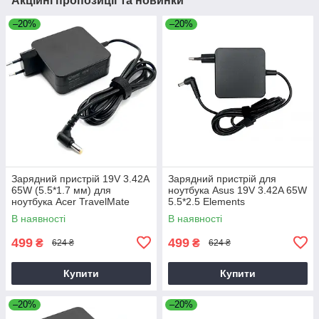
Акційні пропозиції та новинки
–20%
–20%
Зарядний пристрій 19V 3.42A
Зарядний пристрій для
65W (5.5*1.7 мм) для
ноутбука Asus 19V 3.42A 65W
ноутбука Acer TravelMate
5.5*2.5 Elements
P2510-G2-M
В наявності
В наявності
499
499
₴
₴
624 ₴
624 ₴
Купити
Купити
–20%
–20%