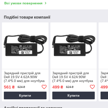
Всі умови повернення
Подібні товари компанії
Зарядний пристрій для
Зарядний пристрій для
Заря
Dell 19.5V 4.62A 90W
Dell 19.5V 4.62A 90W
Dell
(7.4*5.0 мм) для ноутбука
(7.4*5.0 мм) для ноутбука
(7.4
Dell Latitude 14 3470,
Dell 1720
Dell
561
499
499
₴
₴
624 ₴
624 ₴
P63G, P63G002 90W
Купити
Купити