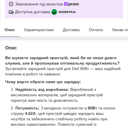
Замовлення під захистом
Доступна доставка
Опис
Характеристики
Доставка
Оплата
Умови п
Опис
Ви шукаєте зарядний пристрій, який би не лише довго
служив, але й пропонував оптимальну продуктивність?
Зустрічайте зарядний пристрій для Dell 90Вт — ваш надійний
помічник в роботі та навчанні.
Чому варто обрати саме цю зарядку:
Надійність від виробника:
Вироблений з
високоякісних матеріалів, цей зарядний пристрій
гарантує вам якість та довговічність.
Потужність:
З вихідною потужністю в
90Вт
та силою
струму
4.62А
, цей пристрій швидко зарядить ваш
ноутбук та забезпечить стабільну роботу навіть при
високих навантаженнях. Повністю сумісний із