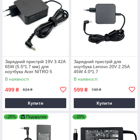
Зарядний пристрій 19V 3.42A
Зарядний пристрій для
65W (5.5*1.7 мм) для
ноутбука Lenovo 20V 2.25A
ноутбука Acer NITRO 5
45W 4.0*1.7
AN515-31 65
В наявності
В наявності
499
599
₴
₴
624 ₴
749 ₴
Купити
Купити
–20%
Подарунок
–20%