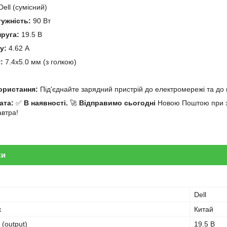
ell (сумісний)
тужність:
90 Вт
пруга:
19.5 В
у:
4.62 А
:
7.4x5.0 мм (з голкою)
й
користання:
Під'єднайте зарядний пристрій до електромережі та до 
ата:
✅
В наявності.
🚀
Відправимо сьогодні
Новою Поштою при за
автра!
ки
Dell
к
Китай
 (output)
19.5 В