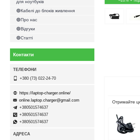
–20%
для ноутбуків
🟢Кабелі до блоків живлення
🟢Про нас
🟢Відгуки
🟢Статті
Контакти
+380 (73) 022-24-70
https://laptop-charger.online/
online.laptop.charger@gmail.com
Отримайте цю
+380501574637
+380501574637
+380501574637