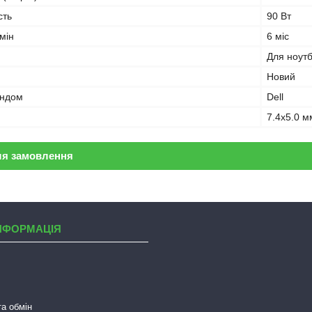
сть
90 Вт
мін
6 міс
Для ноут
Новий
ендом
Dell
7.4x5.0 м
ля замовлення
НФОРМАЦІЯ
а обмін