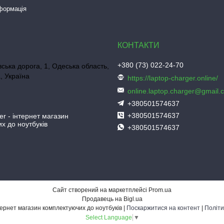
нформація
+380 (73) 022-24-70
ська дорога, 1, Одеська область,
, Україна
https://laptop-charger.online/
online.laptop.charger@gmail.
+380501574637
+380501574637
er - інтернет магазин
х до ноутбуків
+380501574637
Сайт створений на маркетплейсі
Prom.ua
Продавець на Bigl.ua
Laptop-Charger - інтернет магазин комплектуючих до ноутбуків |
Поскаржитися на контент
|
Політи
Select Language
▼