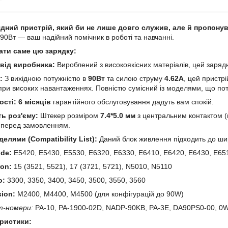
дний пристрій, який би не лише довго служив, але й пропону
 90Вт — ваш надійний помічник в роботі та навчанні.
ати саме цю зарядку:
 від виробника:
Вироблений з високоякісних матеріалів, цей зарядни
:
З вихідною потужністю в
90Вт
та силою струму
4.62А
, цей пристр
 при високих навантаженнях. Повністю сумісний із моделями, що п
ості:
6 місяців
гарантійного обслуговування дадуть вам спокій.
ь роз'єму:
Штекер розміром
7.4*5.0 мм
з центральним контактом (
о перед замовленням.
делями (Compatibility List):
Даний блок живлення підходить до шир
ude:
E5420, E5430, E5530, E6320, E6330, E6410, E6420, E6430, E65
ron:
15 (3521, 5521), 17 (3721, 5721), N5010, N5110
o:
3300, 3350, 3400, 3450, 3500, 3550, 3560
sion:
M2400, M4400, M4500 (для конфігурацій до 90W)
т-номери:
PA-10, PA-1900-02D, NADP-90KB, PA-3E, DA90PS0-00, 0
еристики: