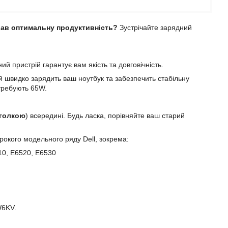
вав оптимальну продуктивність?
Зустрічайте зарядний
й пристрій гарантує вам якість та довговічність.
ій швидко зарядить ваш ноутбук та забезпечить стабільну
отребують 65W.
голкою
) всередині. Будь ласка, порівняйте ваш старий
окого модельного ряду Dell, зокрема:
10, E6520, E6530
W6KV.