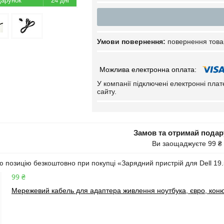
24 дні
повернення това
У компанії підключені електронні пла
сайту.
Замов та отримай пода
Ви заощаджуєте 99 ₴
 позицію безкоштовно при покупці «Зарядний пристрій для Dell 19.5
99 ₴
Мережевий кабель для адаптера живлення ноутбука, євро, коню