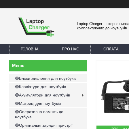
Laptop-Charger - інтернет маг
комплектуючих до ноутбуків
ГОЛОВНА
ПРО НАС
ОПЛАТА
🟢Блоки живлення для ноутбуків
🟢Клавіатури для ноутбуків
🟢Акумулятори для ноутбуків
🟢Матриці для ноутбуків
🟢Оперативна пам'ять до
ноутбука
🟢Оригінальні зарядні пристрії