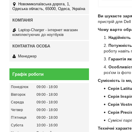
Новомиколаївська дорога, 1,
Одеська область, 65000, Одеса, Україна
Ви шукаєте заря
пристрій для Dell
Чому варто обр
Laptop-Charger - інтернет магазин
комплектуючих до ноутбуків
Надійність
Потужність
роботу навіть
Менеджер
Гарантія як
Особливіст
роз'єм із фот
Графік роботи
Сумісність із мо
Понеділок
09:00
18:00
Серія Latit
Вівторок
09:00
18:00
Серія Inspi
Середа
09:00
18:00
Серія Vostr
Четвер
09:00
18:00
Серія Preci
Пʼятниця
09:00
18:00
Сумісні пар
Субота
10:00
16:00
Технічні характ