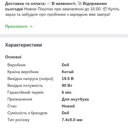
Доставка та оплата:
✅
В наявності.
🚀
Відправимо
сьогодні
Новою Поштою при замовленні до 16:00. 📦 Купіть
зараз та забудьте про проблеми з зарядкою вже завтра!
Приховати
Характеристики
Основні
Виробник
Dell
Країна виробник
Китай
Вихідна напруга (output)
19.5 В
Вихідна потужність
90 Вт
Гарантійний термін
6 міс
Призначення
Для ноутбука
Стан
Новий
Сумісність з брендом
Dell
Тип роз'єму
7.4x5.0 мм