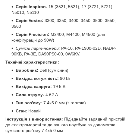
Серія Inspiron:
15 (3521, 5521), 17 (3721, 5721),
N5010, N5110
Серія Vostro:
3300, 3350, 3400, 3450, 3500, 3550,
3560
Серія Precision:
M2400, M4400, M4500 (для
конфігурацій до 90W)
Сумісні парт-номери:
PA-10, PA-1900-02D, NADP-
90KB, PA-3E, DA90PS0-00, 0W6KV.
Технічні характеристики:
Виробник:
Dell (сумісний)
Вихідна потужність:
90 Вт
Вихідна напруга:
19.5 В
Сила струму:
4.62 А
Тип роз'єму:
7.4x5.0 мм (з голкою)
Стан:
Новий
Інструкція з використання:
Під'єднайте зарядний пристрій
до електромережі та до вашого ноутбука за допомогою
сумісного роз'єму 7.4x5.0 мм.