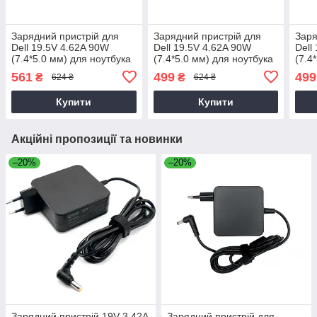
Зарядний пристрій для
Зарядний пристрій для
Заря
Dell 19.5V 4.62A 90W
Dell 19.5V 4.62A 90W
Dell
(7.4*5.0 мм) для ноутбука
(7.4*5.0 мм) для ноутбука
(7.4
Dell Latitude 14 3470,
Dell Inspiron 15 3537
Dell
561
499
499
₴
₴
624 ₴
624 ₴
P63G, P63G002 90W
Купити
Купити
Акційні пропозиції та новинки
–20%
–20%
Зарядний пристрій 19V 3.42A
Зарядний пристрій для