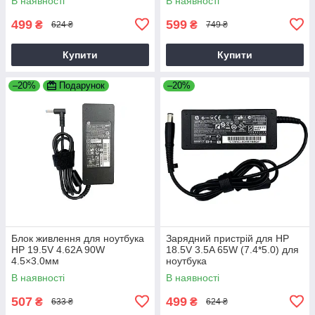
В наявності
В наявності
499
599
₴
₴
624 ₴
749 ₴
Купити
Купити
–20%
Подарунок
–20%
Блок живлення для ноутбука
Зарядний пристрій для HP
HP 19.5V 4.62A 90W
18.5V 3.5A 65W (7.4*5.0) для
4.5×3.0мм
ноутбука
В наявності
В наявності
507
499
₴
₴
633 ₴
624 ₴