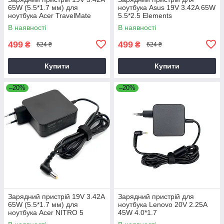
65W (5.5*1.7 мм) для
ноутбука Asus 19V 3.42A 65W
ноутбука Acer TravelMate
5.5*2.5 Elements
P2510-G2-M
В наявності
В наявності
499
499
₴
₴
624 ₴
624 ₴
Купити
Купити
–20%
–20%
Зарядний пристрій 19V 3.42A
Зарядний пристрій для
65W (5.5*1.7 мм) для
ноутбука Lenovo 20V 2.25A
ноутбука Acer NITRO 5
45W 4.0*1.7
AN515-31 65