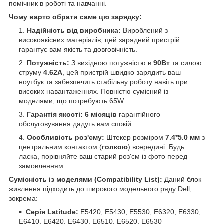
помічник в роботі та навчанні.
Чому варто обрати саме цю зарядку:
Надійність від виробника:
Вироблений з
високоякісних матеріалів, цей зарядний пристрій
гарантує вам якість та довговічність.
Потужність:
З вихідною потужністю в
90Вт
та силою
струму
4.62А
, цей пристрій швидко зарядить ваш
ноутбук та забезпечить стабільну роботу навіть при
високих навантаженнях. Повністю сумісний із
моделями, що потребують 65W.
Гарантія якості:
6 місяців
гарантійного
обслуговування дадуть вам спокій.
Особливість роз'єму:
Штекер розміром
7.4*5.0 мм
з
центральним контактом (
голкою
) всередині. Будь
ласка, порівняйте ваш старий роз'єм із фото перед
замовленням.
Сумісність із моделями (Compatibility List):
Даний блок
живлення підходить до широкого модельного ряду Dell,
зокрема:
Серія Latitude:
E5420, E5430, E5530, E6320, E6330,
E6410, E6420, E6430, E6510, E6520, E6530