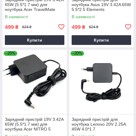
65W (5.5*1.7 мм) для
ноутбука Asus 19V 3.42A 65W
ноутбука Acer TravelMate
5.5*2.5 Elements
P2510-G2-M
В наявності
В наявності
499
499
₴
₴
624 ₴
624 ₴
Купити
Купити
–20%
–20%
Зарядний пристрій 19V 3.42A
Зарядний пристрій для
65W (5.5*1.7 мм) для
ноутбука Lenovo 20V 2.25A
ноутбука Acer NITRO 5
45W 4.0*1.7
AN515-31 65