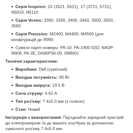
Серія Inspiron:
15 (3521, 5521), 17 (3721, 5721),
N5010, N5110
Серія Vostro:
3300, 3350, 3400, 3450, 3500, 3550,
3560
Серія Precision:
M2400, M4400, M4500 (для
конфігурацій до 90W)
Сумісні парт-номери:
PA-10, PA-1900-02D, NADP-
90KB, PA-3E, DA90PS0-00, 0W6KV.
Технічні характеристики:
Виробник:
Dell (сумісний)
Вихідна потужність:
90 Вт
Вихідна напруга:
19.5 В
Сила струму:
4.62 А
Тип роз'єму:
7.4x5.0 мм (з голкою)
Стан:
Новий
Інструкція з використання:
Під'єднайте зарядний пристрій
до електромережі та до вашого ноутбука за допомогою
сумісного роз'єму 7.4x5.0 мм.