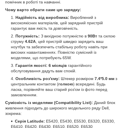
помічник в роботі та навчанні.
Чому варто обрати саме цю зарядку:
Надійність від виробника:
Вироблений з
високоякісних матеріалів, цей зарядний пристрій
гарантує вам якість та довговічність.
Потужність:
З вихідною потужністю в
90Вт
та силою
струму
4.62А
, цей пристрій швидко зарядить ваш
ноутбук та забезпечить стабільну роботу навіть при
високих навантаженнях. Повністю сумісний із
моделями, що потребують 65W.
Гарантія якості:
6 місяців
гарантійного
обслуговування дадуть вам спокій.
Особливість роз'єму:
Штекер розміром
7.4*5.0 мм
з
центральним контактом (
голкою
) всередині. Будь
ласка, порівняйте ваш старий роз'єм із фото перед
замовленням.
Сумісність із моделями (Compatibility List):
Даний блок
живлення підходить до широкого модельного ряду Dell,
зокрема:
Серія Latitude:
E5420, E5430, E5530, E6320, E6330,
E6410, E6420, E6430, E6510, E6520, E6530