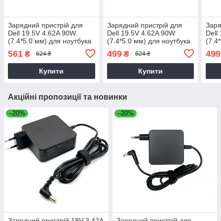
Зарядний пристрій для
Зарядний пристрій для
Заря
Dell 19.5V 4.62A 90W
Dell 19.5V 4.62A 90W
Dell
(7.4*5.0 мм) для ноутбука
(7.4*5.0 мм) для ноутбука
(7.4
Dell Latitude 14 3470,
Dell D820
Dell
561
499
499
₴
₴
624 ₴
624 ₴
P63G, P63G002 90W
Купити
Купити
Акційні пропозиції та новинки
–20%
–20%
Зарядний пристрій 19V 3.42A
Зарядний пристрій для