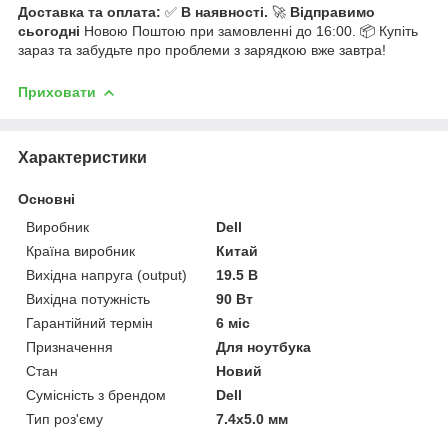
Доставка та оплата:
✅
В наявності.
🚀
Відправимо
сьогодні
Новою Поштою при замовленні до 16:00. 📦 Купіть
зараз та забудьте про проблеми з зарядкою вже завтра!
Приховати
Характеристики
Основні
Виробник
Dell
Країна виробник
Китай
Вихідна напруга (output)
19.5 В
Вихідна потужність
90 Вт
Гарантійний термін
6 міс
Призначення
Для ноутбука
Стан
Новий
Сумісність з брендом
Dell
Тип роз'єму
7.4x5.0 мм