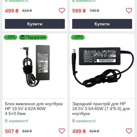
В наявності
В наявності
499
599
₴
₴
624 ₴
749 ₴
Купити
Купити
–20%
Подарунок
–20%
Блок живлення для ноутбука
Зарядний пристрій для HP
HP 19.5V 4.62A 90W
18.5V 3.5A 65W (7.4*5.0) для
4.5×3.0мм
ноутбука
В наявності
В наявності
507
499
₴
₴
633 ₴
624 ₴