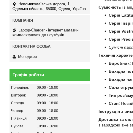
Новомиколаївська дорога, 1,
Сумісність із мо
Одеська область, 65000, Одеса, Україна
Серія Latit
Серія Inspi
Laptop-Charger - інтернет магазин
Серія Vostr
комплектуючих до ноутбуків
Серія Preci
Сумісні пар
Технічні характ
Менеджер
Виробник:
D
Вихідна по
Графік роботи
Вихідна на
Сила струм
Понеділок
09:00
18:00
Тип роз'єму
Вівторок
09:00
18:00
Середа
09:00
18:00
Стан:
Нови
Четвер
09:00
18:00
Інструкція з ви
Пʼятниця
09:00
18:00
Доставка та опл
з зарядкою вже з
Субота
10:00
16:00