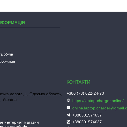
НФОРМАЦІЯ
а обмін
нформація
+380 (73) 022-24-70
ська дорога, 1, Одеська область,
, Україна
https://laptop-charger.online/
online.laptop.charger@gmail.
+380501574637
+380501574637
er - інтернет магазин
х до ноутбуків