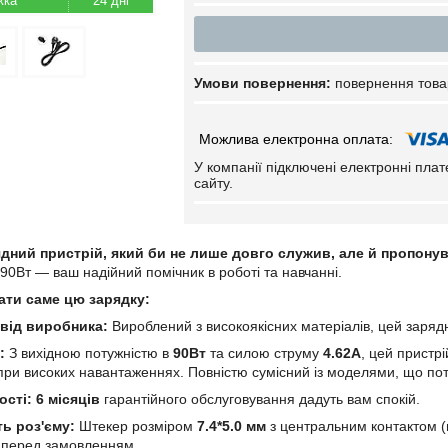
24 дні
повернення това
У компанії підключені електронні пла
сайту.
дний пристрій, який би не лише довго служив, але й пропону
 90Вт — ваш надійний помічник в роботі та навчанні.
ати саме цю зарядку:
 від виробника:
Вироблений з високоякісних матеріалів, цей зарядни
:
З вихідною потужністю в
90Вт
та силою струму
4.62А
, цей пристр
 при високих навантаженнях. Повністю сумісний із моделями, що п
ості:
6 місяців
гарантійного обслуговування дадуть вам спокій.
ь роз'єму:
Штекер розміром
7.4*5.0 мм
з центральним контактом (
о перед замовленням.