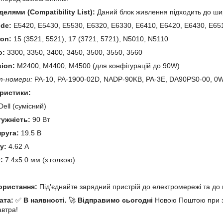
делями (Compatibility List):
Даний блок живлення підходить до шир
ude:
E5420, E5430, E5530, E6320, E6330, E6410, E6420, E6430, E65
ron:
15 (3521, 5521), 17 (3721, 5721), N5010, N5110
o:
3300, 3350, 3400, 3450, 3500, 3550, 3560
sion:
M2400, M4400, M4500 (для конфігурацій до 90W)
т-номери:
PA-10, PA-1900-02D, NADP-90KB, PA-3E, DA90PS0-00, 0
еристики:
ell (сумісний)
тужність:
90 Вт
пруга:
19.5 В
у:
4.62 А
:
7.4x5.0 мм (з голкою)
й
користання:
Під'єднайте зарядний пристрій до електромережі та до 
ата:
✅
В наявності.
🚀
Відправимо сьогодні
Новою Поштою при за
автра!