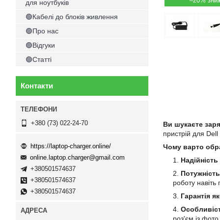
–20%
для ноутбуків
🟢Кабелі до блоків живлення
🟢Про нас
🟢Відгуки
🟢Статті
Контакти
+380 (73) 022-24-70
Ви шукаєте заря
пристрій для Dell
https://laptop-charger.online/
Чому варто обр
online.laptop.charger@gmail.com
Надійність
+380501574637
Потужність
+380501574637
роботу навіть
+380501574637
Гарантія як
Особливіст
роз'єм із фот