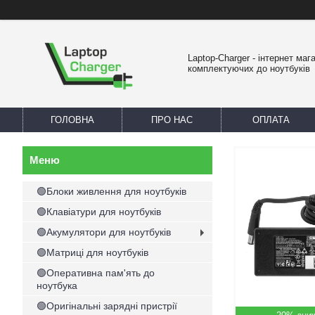
Laptop-Charger - інтернет маг
комплектуючих до ноутбуків
ГОЛОВНА
ПРО НАС
ОПЛАТА
🟢Блоки живлення для ноутбуків
🟢Клавіатури для ноутбуків
🟢Акумулятори для ноутбуків
🟢Матриці для ноутбуків
🟢Оперативна пам'ять до
ноутбука
🟢Оригінальні зарядні пристрії