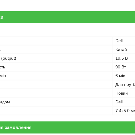
ки
Dell
к
Китай
 (output)
19.5 В
сть
90 Вт
мін
6 міс
Для ноут
Новий
ендом
Dell
7.4x5.0 м
ля замовлення