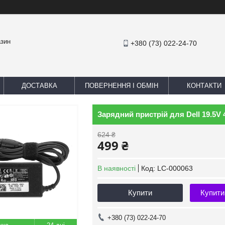
азин
+380 (73) 022-24-70
ДОСТАВКА
ПОВЕРНЕННЯ І ОБМІН
КОНТАКТИ
Зарядний пристрій для Dell 19.5V 4
624 ₴
499 ₴
В наявності
Код:
LC-000063
Купити
Купити
+380 (73) 022-24-70