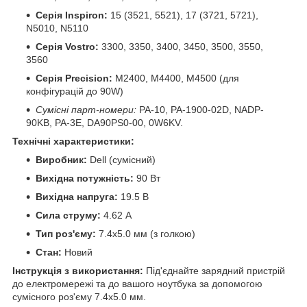
Серія Inspiron:
15 (3521, 5521), 17 (3721, 5721),
N5010, N5110
Серія Vostro:
3300, 3350, 3400, 3450, 3500, 3550,
3560
Серія Precision:
M2400, M4400, M4500 (для
конфігурацій до 90W)
Сумісні парт-номери:
PA-10, PA-1900-02D, NADP-
90KB, PA-3E, DA90PS0-00, 0W6KV.
Технічні характеристики:
Виробник:
Dell (сумісний)
Вихідна потужність:
90 Вт
Вихідна напруга:
19.5 В
Сила струму:
4.62 А
Тип роз'єму:
7.4x5.0 мм (з голкою)
Стан:
Новий
Інструкція з використання:
Під'єднайте зарядний пристрій
до електромережі та до вашого ноутбука за допомогою
сумісного роз'єму 7.4x5.0 мм.