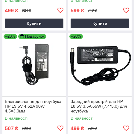
В наявності
В наявності
499
599
₴
₴
624 ₴
749 ₴
Купити
Купити
–20%
Подарунок
–20%
Блок живлення для ноутбука
Зарядний пристрій для HP
HP 19.5V 4.62A 90W
18.5V 3.5A 65W (7.4*5.0) для
4.5×3.0мм
ноутбука
В наявності
В наявності
507
499
₴
₴
633 ₴
624 ₴