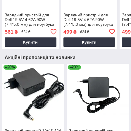
Зарядний пристрій для
Зарядний пристрій для
Заря
Dell 19.5V 4.62A 90W
Dell 19.5V 4.62A 90W
Dell
(7.4*5.0 мм) для ноутбука
(7.4*5.0 мм) для ноутбука
(7.4
Dell Latitude 14 3470,
Dell Latitude D520
Dell
561
499
499
₴
₴
624 ₴
624 ₴
P63G, P63G002 90W
Купити
Купити
Акційні пропозиції та новинки
–20%
–20%
Зарядний пристрій 19V 3.42A
Зарядний пристрій для