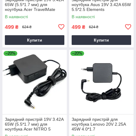
65W (5.5*1.7 мм) для
ноутбука Asus 19V 3.42A 65W
ноутбука Acer TravelMate
5.5*2.5 Elements
P2510-G2-M
В наявності
В наявності
499
499
₴
₴
624 ₴
624 ₴
Купити
Купити
–20%
–20%
Зарядний пристрій 19V 3.42A
Зарядний пристрій для
65W (5.5*1.7 мм) для
ноутбука Lenovo 20V 2.25A
ноутбука Acer NITRO 5
45W 4.0*1.7
AN515-31 65