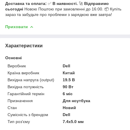
Доставка та оплата:
✅
В наявності.
🚀
Відправимо
сьогодні
Новою Поштою при замовленні до 16:00. 📦 Купіть
зараз та забудьте про проблеми з зарядкою вже завтра!
Приховати
Характеристики
Основні
Виробник
Dell
Країна виробник
Китай
Вихідна напруга (output)
19.5 В
Вихідна потужність
90 Вт
Гарантійний термін
6 міс
Призначення
Для ноутбука
Стан
Новий
Сумісність з брендом
Dell
Тип роз'єму
7.4x5.0 мм