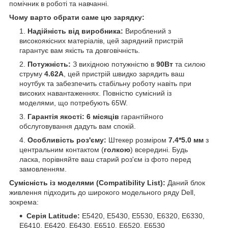
помічник в роботі та навчанні.
Чому варто обрати саме цю зарядку:
Надійність від виробника:
Вироблений з
високоякісних матеріалів, цей зарядний пристрій
гарантує вам якість та довговічність.
Потужність:
З вихідною потужністю в
90Вт
та силою
струму
4.62А
, цей пристрій швидко зарядить ваш
ноутбук та забезпечить стабільну роботу навіть при
високих навантаженнях. Повністю сумісний із
моделями, що потребують 65W.
Гарантія якості:
6 місяців
гарантійного
обслуговування дадуть вам спокій.
Особливість роз'єму:
Штекер розміром
7.4*5.0 мм
з
центральним контактом (
голкою
) всередині. Будь
ласка, порівняйте ваш старий роз'єм із фото перед
замовленням.
Сумісність із моделями (Compatibility List):
Даний блок
живлення підходить до широкого модельного ряду Dell,
зокрема:
Серія Latitude:
E5420, E5430, E5530, E6320, E6330,
E6410, E6420, E6430, E6510, E6520, E6530