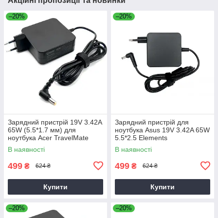
Акційні пропозиції та новинки
–20%
–20%
Зарядний пристрій 19V 3.42A
Зарядний пристрій для
65W (5.5*1.7 мм) для
ноутбука Asus 19V 3.42A 65W
ноутбука Acer TravelMate
5.5*2.5 Elements
P2510-G2-M
В наявності
В наявності
499
499
₴
₴
624 ₴
624 ₴
Купити
Купити
–20%
–20%