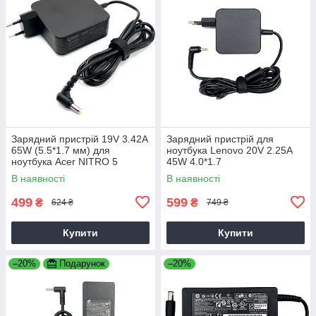
Зарядний пристрій 19V 3.42A
Зарядний пристрій для
65W (5.5*1.7 мм) для
ноутбука Lenovo 20V 2.25A
ноутбука Acer NITRO 5
45W 4.0*1.7
AN515-31 65
В наявності
В наявності
499
599
₴
₴
624 ₴
749 ₴
Купити
Купити
–20%
Подарунок
–20%