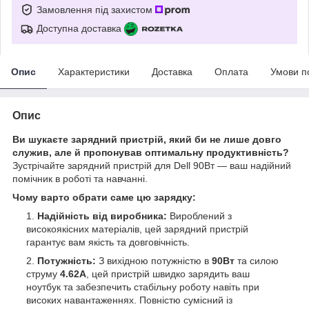
Замовлення під захистом
Доступна доставка
Опис
Характеристики
Доставка
Оплата
Умови п
Опис
Ви шукаєте зарядний пристрій, який би не лише довго
служив, але й пропонував оптимальну продуктивність?
Зустрічайте зарядний пристрій для Dell 90Вт — ваш надійний
помічник в роботі та навчанні.
Чому варто обрати саме цю зарядку:
Надійність від виробника:
Вироблений з
високоякісних матеріалів, цей зарядний пристрій
гарантує вам якість та довговічність.
Потужність:
З вихідною потужністю в
90Вт
та силою
струму
4.62А
, цей пристрій швидко зарядить ваш
ноутбук та забезпечить стабільну роботу навіть при
високих навантаженнях. Повністю сумісний із