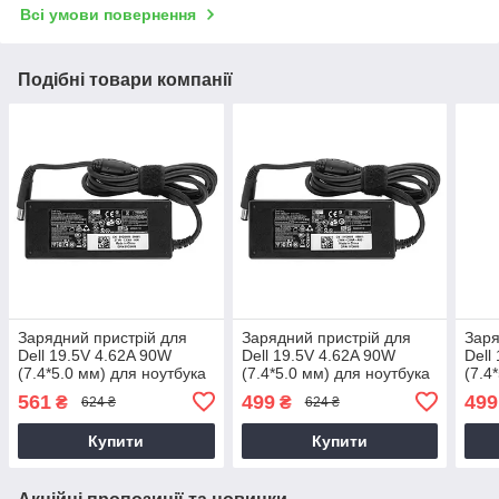
Всі умови повернення
Подібні товари компанії
Зарядний пристрій для
Зарядний пристрій для
Заря
Dell 19.5V 4.62A 90W
Dell 19.5V 4.62A 90W
Dell
(7.4*5.0 мм) для ноутбука
(7.4*5.0 мм) для ноутбука
(7.4
Dell Latitude 14 3470,
Dell Latitude D430
Dell
561
499
499
₴
₴
624 ₴
624 ₴
P63G, P63G002 90W
Купити
Купити