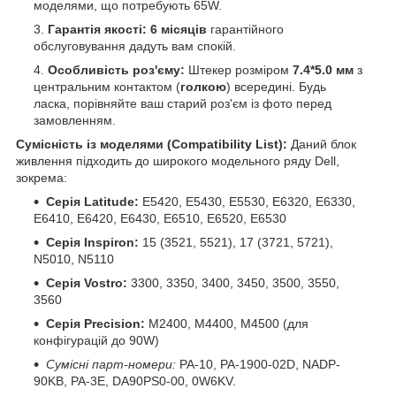
моделями, що потребують 65W.
Гарантія якості:
6 місяців
гарантійного
обслуговування дадуть вам спокій.
Особливість роз'єму:
Штекер розміром
7.4*5.0 мм
з
центральним контактом (
голкою
) всередині. Будь
ласка, порівняйте ваш старий роз'єм із фото перед
замовленням.
Сумісність із моделями (Compatibility List):
Даний блок
живлення підходить до широкого модельного ряду Dell,
зокрема:
Серія Latitude:
E5420, E5430, E5530, E6320, E6330,
E6410, E6420, E6430, E6510, E6520, E6530
Серія Inspiron:
15 (3521, 5521), 17 (3721, 5721),
N5010, N5110
Серія Vostro:
3300, 3350, 3400, 3450, 3500, 3550,
3560
Серія Precision:
M2400, M4400, M4500 (для
конфігурацій до 90W)
Сумісні парт-номери:
PA-10, PA-1900-02D, NADP-
90KB, PA-3E, DA90PS0-00, 0W6KV.