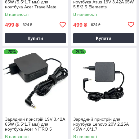
65W (5.5*1.7 мм) для
ноутбука Asus 19V 3.42A 65W
ноутбука Acer TravelMate
5.5*2.5 Elements
P2510-G2-M
В наявності
В наявності
499
499
₴
₴
624 ₴
624 ₴
Купити
Купити
–20%
–20%
Зарядний пристрій 19V 3.42A
Зарядний пристрій для
65W (5.5*1.7 мм) для
ноутбука Lenovo 20V 2.25A
ноутбука Acer NITRO 5
45W 4.0*1.7
AN515-31 65
В наявності
В наявності