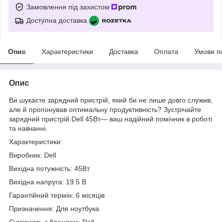
Замовлення під захистом
Доступна доставка
Опис
Характеристики
Доставка
Оплата
Умови п
Опис
Ви шукаєте зарядний пристрій, який би не лише довго служив,
але й пропонував оптимальну продуктивність? Зустрічайте
зарядний пристрій Dell 45Вт— ваш надійний помічник в роботі
та навчанні.
Характеристики:
Виробник: Dell
Вихідна потужність: 45Вт
Вихідна напруга: 19.5 В
Гарантійний термін: 6 місяців
Призначення: Для ноутбука
Сумісність з брендом: Dell