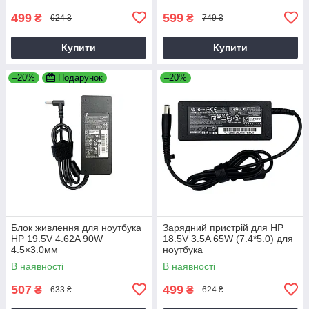
499
599
₴
₴
624 ₴
749 ₴
Купити
Купити
–20%
Подарунок
–20%
Блок живлення для ноутбука
Зарядний пристрій для HP
HP 19.5V 4.62A 90W
18.5V 3.5A 65W (7.4*5.0) для
4.5×3.0мм
ноутбука
В наявності
В наявності
507
499
₴
₴
633 ₴
624 ₴