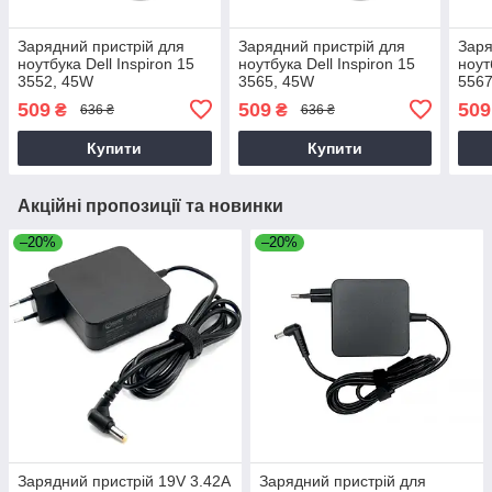
Зарядний пристрій для
Зарядний пристрій для
Заря
ноутбука Dell Inspiron 15
ноутбука Dell Inspiron 15
ноут
3552, 45W
3565, 45W
5567
509
509
509
₴
₴
636 ₴
636 ₴
Купити
Купити
Акційні пропозиції та новинки
–20%
–20%
Зарядний пристрій 19V 3.42A
Зарядний пристрій для