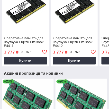
Оперативна пам'ять для
Оперативна пам'ять для
Опер
ноутбука Fujitsu LifeBook
ноутбука Fujitsu LifeBook
ноут
E4411
E4412
E44
3 777
3 777
3 7
₴
₴
3 976 ₴
3 976 ₴
Купити
Купити
Акційні пропозиції та новинки
–20%
–20%