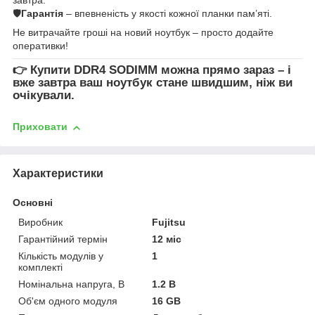
🛡
Гарантія
– впевненість у якості кожної планки пам’яті.
Не витрачайте гроші на новий ноутбук – просто додайте
оперативки!
👉
Купити DDR4 SODIMM
можна прямо зараз – і
вже завтра ваш ноутбук стане швидшим, ніж ви
очікували.
Приховати
Характеристики
Основні
Виробник
Fujitsu
Гарантійний термін
12 міс
Кількість модулів у
1
комплекті
Номінальна напруга, В
1.2 В
Об'єм одного модуля
16 GB