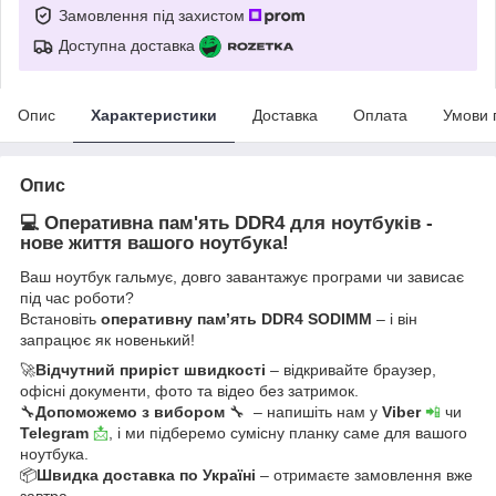
Замовлення під захистом
Доступна доставка
Опис
Характеристики
Доставка
Оплата
Умови 
Опис
💻 Оперативна пам'ять DDR4 для ноутбуків -
нове життя вашого ноутбука!
Ваш ноутбук гальмує, довго завантажує програми чи зависає
під час роботи?
Встановіть
оперативну пам’ять DDR4 SODIMM
– і він
запрацює як новенький!
🚀
Відчутний приріст швидкості
– відкривайте браузер,
офісні документи, фото та відео без затримок.
🔧
Допоможемо з вибором
🔧 – напишіть нам у
Viber
📲
чи
Telegram
📩
, і ми підберемо сумісну планку саме для вашого
ноутбука.
📦
Швидка доставка по Україні
– отримаєте замовлення вже
завтра.