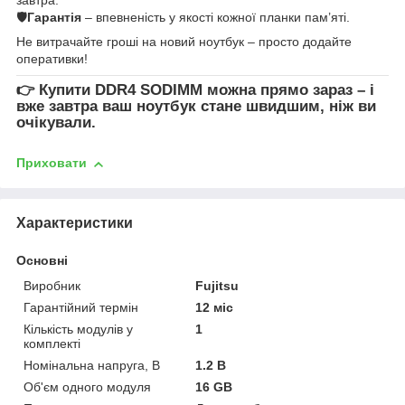
🛡
Гарантія
– впевненість у якості кожної планки пам’яті.
Не витрачайте гроші на новий ноутбук – просто додайте
оперативки!
👉
Купити DDR4 SODIMM
можна прямо зараз – і
вже завтра ваш ноутбук стане швидшим, ніж ви
очікували.
Приховати
Характеристики
Основні
Виробник
Fujitsu
Гарантійний термін
12 міс
Кількість модулів у
1
комплекті
Номінальна напруга, В
1.2 В
Об'єм одного модуля
16 GB