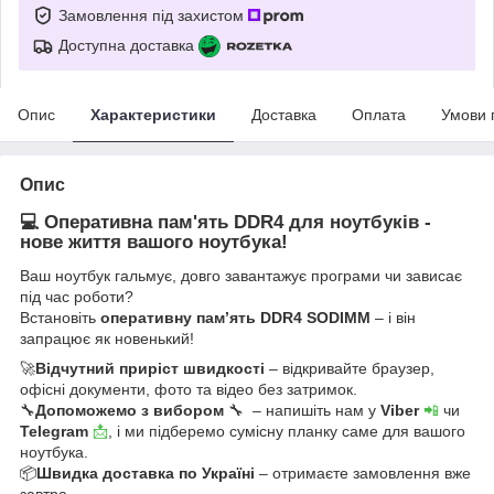
Замовлення під захистом
Доступна доставка
Опис
Характеристики
Доставка
Оплата
Умови 
Опис
💻 Оперативна пам'ять DDR4 для ноутбуків -
нове життя вашого ноутбука!
Ваш ноутбук гальмує, довго завантажує програми чи зависає
під час роботи?
Встановіть
оперативну пам’ять DDR4 SODIMM
– і він
запрацює як новенький!
🚀
Відчутний приріст швидкості
– відкривайте браузер,
офісні документи, фото та відео без затримок.
🔧
Допоможемо з вибором
🔧 – напишіть нам у
Viber
📲
чи
Telegram
📩
, і ми підберемо сумісну планку саме для вашого
ноутбука.
📦
Швидка доставка по Україні
– отримаєте замовлення вже
завтра.