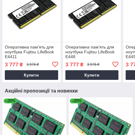
Оперативна пам'ять для
Оперативна пам'ять для
Опер
ноутбука Fujitsu LifeBook
ноутбука Fujitsu LifeBook
ноут
E4411
E448
E44
3 777
3 777
3 7
₴
₴
3 976 ₴
3 976 ₴
Купити
Купити
Акційні пропозиції та новинки
–20%
–20%