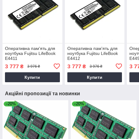
Оперативна пам'ять для
Оперативна пам'ять для
Опер
ноутбука Fujitsu LifeBook
ноутбука Fujitsu LifeBook
ноут
E4411
E4412
E44
3 777
3 777
3 7
₴
₴
3 976 ₴
3 976 ₴
Купити
Купити
Акційні пропозиції та новинки
–20%
–20%