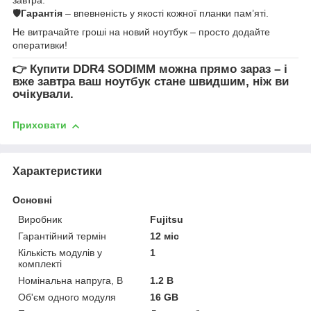
🛡
Гарантія
– впевненість у якості кожної планки пам’яті.
Не витрачайте гроші на новий ноутбук – просто додайте
оперативки!
👉
Купити DDR4 SODIMM
можна прямо зараз – і
вже завтра ваш ноутбук стане швидшим, ніж ви
очікували.
Приховати
Характеристики
Основні
Виробник
Fujitsu
Гарантійний термін
12 міс
Кількість модулів у
1
комплекті
Номінальна напруга, В
1.2 В
Об'єм одного модуля
16 GB