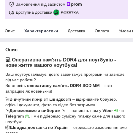
Замовлення під захистом
Доступна доставка
Опис
Характеристики
Доставка
Оплата
Умови 
Опис
💻 Оперативна пам'ять DDR4 для ноутбуків -
нове життя вашого ноутбука!
Ваш ноутбук гальмує, довго завантажує програми чи зависає
під час роботи?
Встановіть
оперативну пам’ять DDR4 SODIMM
– і він
запрацює як новенький!
🚀
Відчутний приріст швидкості
– відкривайте браузер,
офісні документи, фото та відео без затримок.
🔧
Допоможемо з вибором
🔧 – напишіть нам у
Viber
📲
чи
Telegram
📩
, і ми підберемо сумісну планку саме для вашого
ноутбука.
📦
Швидка доставка по Україні
– отримаєте замовлення вже
завтра.