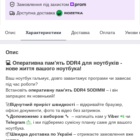
Замовлення під захистом
Доступна доставка
Опис
Характеристики
Доставка
Оплата
Умови 
Опис
💻 Оперативна пам'ять DDR4 для ноутбуків -
нове життя вашого ноутбука!
Ваш ноутбук гальмує, довго завантажує програми чи зависає
під час роботи?
Встановіть
оперативну пам’ять DDR4 SODIMM
– і він
запрацює як новенький!
🚀
Відчутний приріст швидкості
– відкривайте браузер,
офісні документи, фото та відео без затримок.
🔧
Допоможемо з вибором
🔧 – напишіть нам у
Viber
📲
чи
Telegram
📩
, і ми підберемо сумісну планку саме для вашого
ноутбука.
📦
Швидка доставка по Україні
– отримаєте замовлення вже
завтра.