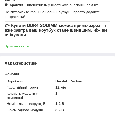
🛡
Гарантія
– впевненість у якості кожної планки пам’яті.
Не витрачайте гроші на новий ноутбук – просто додайте
оперативки!
👉
Купити DDR4 SODIMM
можна прямо зараз – і
вже завтра ваш ноутбук стане швидшим, ніж ви
очікували.
Приховати
Характеристики
Основні
Виробник
Hewlett Packard
Гарантійний термін
12 міс
Кількість модулів у
1
комплекті
Номінальна напруга, В
1.2 В
Об'єм одного модуля
8 GB