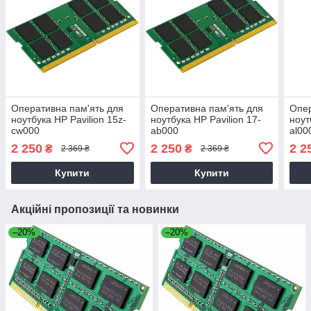
Оперативна пам'ять для
Оперативна пам'ять для
Опер
ноутбука HP Pavilion 15z-
ноутбука HP Pavilion 17-
ноут
cw000
ab000
al00
2 250
2 250
2 2
₴
₴
2 369 ₴
2 369 ₴
Купити
Купити
Акційні пропозиції та новинки
–20%
–20%