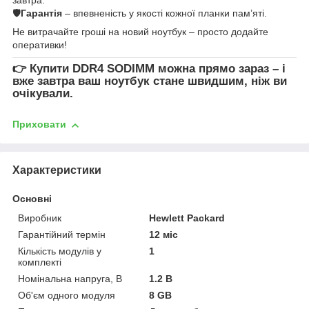
🛡
Гарантія
– впевненість у якості кожної планки пам’яті.
Не витрачайте гроші на новий ноутбук – просто додайте
оперативки!
👉
Купити DDR4 SODIMM
можна прямо зараз – і
вже завтра ваш ноутбук стане швидшим, ніж ви
очікували.
Приховати
Характеристики
Основні
Виробник
Hewlett Packard
Гарантійний термін
12 міс
Кількість модулів у
1
комплекті
Номінальна напруга, В
1.2 В
Об'єм одного модуля
8 GB