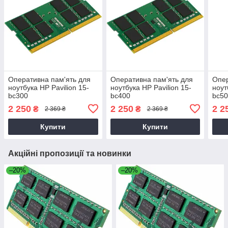
Оперативна пам'ять для
Оперативна пам'ять для
Опер
ноутбука HP Pavilion 15-
ноутбука HP Pavilion 15-
ноут
bc300
bc400
bc5
2 250
2 250
2 2
₴
₴
2 369 ₴
2 369 ₴
Купити
Купити
Акційні пропозиції та новинки
–20%
–20%