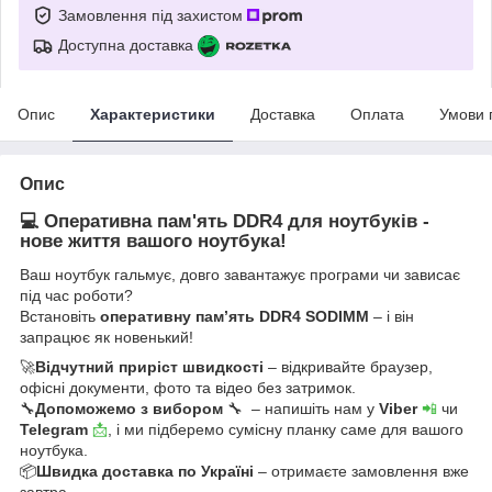
Замовлення під захистом
Доступна доставка
Опис
Характеристики
Доставка
Оплата
Умови 
Опис
💻 Оперативна пам'ять DDR4 для ноутбуків -
нове життя вашого ноутбука!
Ваш ноутбук гальмує, довго завантажує програми чи зависає
під час роботи?
Встановіть
оперативну пам’ять DDR4 SODIMM
– і він
запрацює як новенький!
🚀
Відчутний приріст швидкості
– відкривайте браузер,
офісні документи, фото та відео без затримок.
🔧
Допоможемо з вибором
🔧 – напишіть нам у
Viber
📲
чи
Telegram
📩
, і ми підберемо сумісну планку саме для вашого
ноутбука.
📦
Швидка доставка по Україні
– отримаєте замовлення вже
завтра.