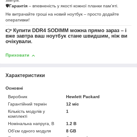
🛡
Гарантія
– впевненість у якості кожної планки пам’яті.
Не витрачайте гроші на новий ноутбук – просто додайте
оперативки!
👉
Купити DDR4 SODIMM
можна прямо зараз – і
вже завтра ваш ноутбук стане швидшим, ніж ви
очікували.
Приховати
Характеристики
Основні
Виробник
Hewlett Packard
Гарантійний термін
12 міс
Кількість модулів у
1
комплекті
Номінальна напруга, В
1.2 В
Об'єм одного модуля
8 GB