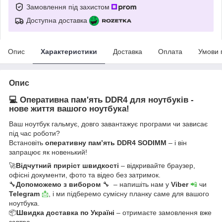
Замовлення під захистом
Доступна доставка
Опис
Характеристики
Доставка
Оплата
Умови 
Опис
💻 Оперативна пам'ять DDR4 для ноутбуків -
нове життя вашого ноутбука!
Ваш ноутбук гальмує, довго завантажує програми чи зависає
під час роботи?
Встановіть
оперативну пам’ять DDR4 SODIMM
– і він
запрацює як новенький!
🚀
Відчутний приріст швидкості
– відкривайте браузер,
офісні документи, фото та відео без затримок.
🔧
Допоможемо з вибором
🔧 – напишіть нам у
Viber
📲
чи
Telegram
📩
, і ми підберемо сумісну планку саме для вашого
ноутбука.
📦
Швидка доставка по Україні
– отримаєте замовлення вже
завтра.