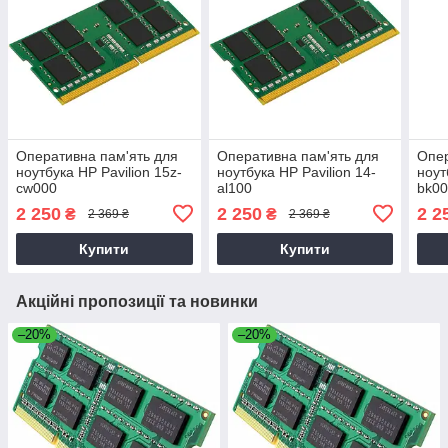
Оперативна пам'ять для
Оперативна пам'ять для
Опер
ноутбука HP Pavilion 15z-
ноутбука HP Pavilion 14-
ноут
cw000
al100
bk0
2 250
2 250
2 2
₴
₴
2 369 ₴
2 369 ₴
Купити
Купити
Акційні пропозиції та новинки
–20%
–20%