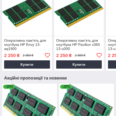
Оперативна пам'ять для
Оперативна пам'ять для
Опер
ноутбука HP Envy 13-
ноутбука HP Pavilion x360
ноут
aq1900
13-u000
13-u
2 250
2 250
2 2
₴
₴
2 369 ₴
2 369 ₴
Купити
Купити
Акційні пропозиції та новинки
–20%
–20%