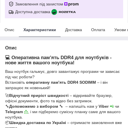
Замовлення під захистом
Доступна доставка
Опис
Характеристики
Доставка
Оплата
Умови 
Опис
💻 Оперативна пам'ять DDR4 для ноутбуків -
нове життя вашого ноутбука!
Ваш ноутбук гальмує, довго завантажує програми чи зависає
під час роботи?
Встановіть
оперативну пам’ять DDR4 SODIMM
– і він
запрацює як новенький!
🚀
Відчутний приріст швидкості
– відкривайте браузер,
офісні документи, фото та відео без затримок.
🔧
Допоможемо з вибором
🔧 – напишіть нам у
Viber
📲
чи
Telegram
📩
, і ми підберемо сумісну планку саме для вашого
ноутбука.
📦
Швидка доставка по Україні
– отримаєте замовлення вже
завтра.