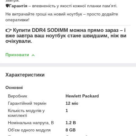
🛡
Гарантія
– впевненість у якості кожної планки пам’яті.
Не витрачайте гроші на новий ноутбук – просто додайте
оперативки!
👉
Купити DDR4 SODIMM
можна прямо зараз – і
вже завтра ваш ноутбук стане швидшим, ніж ви
очікували.
Приховати
Характеристики
Основні
Виробник
Hewlett Packard
Гарантійний термін
12 міс
Кількість модулів у
1
комплекті
Номінальна напруга, В
1.2 В
Об'єм одного модуля
8 GB