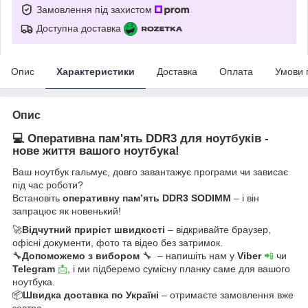
Замовлення під захистом
Доступна доставка
Опис
Характеристики
Доставка
Оплата
Умови 
Опис
💻 Оперативна пам'ять DDR3 для ноутбуків -
нове життя вашого ноутбука!
Ваш ноутбук гальмує, довго завантажує програми чи зависає
під час роботи?
Встановіть
оперативну пам’ять DDR3 SODIMM
– і він
запрацює як новенький!
🚀
Відчутний приріст швидкості
– відкривайте браузер,
офісні документи, фото та відео без затримок.
🔧
Допоможемо з вибором
🔧 – напишіть нам у
Viber
📲
чи
Telegram
📩
, і ми підберемо сумісну планку саме для вашого
ноутбука.
📦
Швидка доставка по Україні
– отримаєте замовлення вже
завтра.