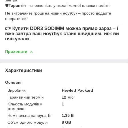
🛡
Гарантія
– впевненість у якості кожної планки пам’яті.
Не витрачайте гроші на новий ноутбук – просто додайте
оперативки!
👉
Купити DDR3 SODIMM
можна прямо зараз – і
вже завтра ваш ноутбук стане швидшим, ніж ви
очікували.
Приховати
Характеристики
Основні
Виробник
Hewlett Packard
Гарантійний термін
12 міс
Кількість модулів у
1
комплекті
Номінальна напруга, В
1.35 В
Об'єм одного модуля
8 GB