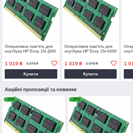
Оперативна пам'ять для
Оперативна пам'ять для
Опер
ноутбука HP Envy 15t-j000
ноутбука HP Envy 15t-k000
ноут
1 019
1 019
1 0
₴
₴
1 273 ₴
1 273 ₴
Купити
Купити
Акційні пропозиції та новинки
–20%
–20%