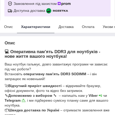
Замовлення під захистом
Доступна доставка
Опис
Характеристики
Доставка
Оплата
Умови 
Опис
💻 Оперативна пам'ять DDR3 для ноутбуків -
нове життя вашого ноутбука!
Ваш ноутбук гальмує, довго завантажує програми чи зависає
під час роботи?
Встановіть
оперативну пам’ять DDR3 SODIMM
– і він
запрацює як новенький!
🚀
Відчутний приріст швидкості
– відкривайте браузер,
офісні документи, фото та відео без затримок.
🔧
Допоможемо з вибором
🔧 – напишіть нам у
Viber
📲
чи
Telegram
📩
, і ми підберемо сумісну планку саме для вашого
ноутбука.
📦
Швидка доставка по Україні
– отримаєте замовлення вже
завтра.