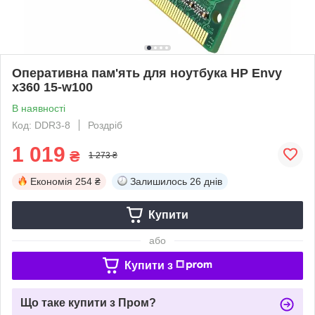
Оперативна пам'ять для ноутбука HP Envy
x360 15-w100
В наявності
Код: DDR3-8
Роздріб
1 019
₴
1 273 ₴
Економія
254 ₴
Залишилось
26 днів
Купити
або
Купити з
Що таке купити з Пром?