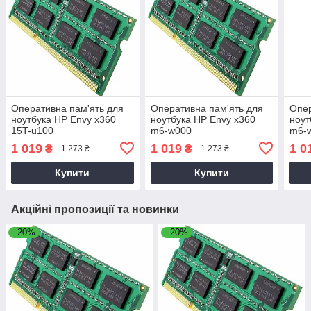
Оперативна пам'ять для
Оперативна пам'ять для
Опер
ноутбука HP Envy x360
ноутбука HP Envy x360
ноут
15T-u100
m6-w000
m6-
1 019
1 019
1 0
₴
₴
1 273 ₴
1 273 ₴
Купити
Купити
Акційні пропозиції та новинки
–20%
–20%