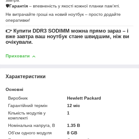
🛡
Гарантія
– впевненість у якості кожної планки пам’яті.
Не витрачайте гроші на новий ноутбук – просто додайте
оперативки!
👉
Купити DDR3 SODIMM
можна прямо зараз – і
вже завтра ваш ноутбук стане швидшим, ніж ви
очікували.
Приховати
Характеристики
Основні
Виробник
Hewlett Packard
Гарантійний термін
12 міс
Кількість модулів у
1
комплекті
Номінальна напруга, В
1.35 В
Об'єм одного модуля
8 GB