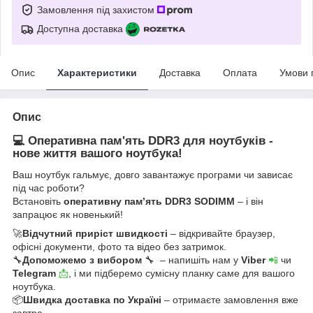
Замовлення під захистом
Доступна доставка
Опис
Характеристики
Доставка
Оплата
Умови 
Опис
💻 Оперативна пам'ять DDR3 для ноутбуків -
нове життя вашого ноутбука!
Ваш ноутбук гальмує, довго завантажує програми чи зависає
під час роботи?
Встановіть
оперативну пам’ять DDR3 SODIMM
– і він
запрацює як новенький!
🚀
Відчутний приріст швидкості
– відкривайте браузер,
офісні документи, фото та відео без затримок.
🔧
Допоможемо з вибором
🔧 – напишіть нам у
Viber
📲
чи
Telegram
📩
, і ми підберемо сумісну планку саме для вашого
ноутбука.
📦
Швидка доставка по Україні
– отримаєте замовлення вже
завтра.