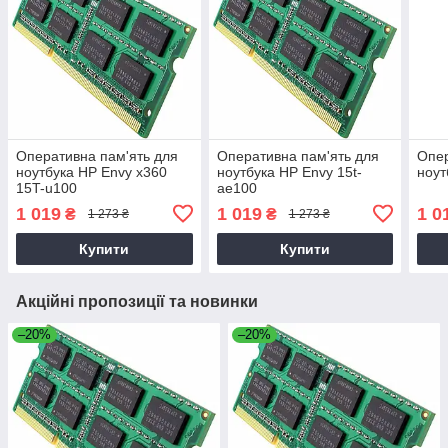
Оперативна пам'ять для
Оперативна пам'ять для
Опер
ноутбука HP Envy x360
ноутбука HP Envy 15t-
ноут
15T-u100
ae100
1 019
1 019
1 0
₴
₴
1 273 ₴
1 273 ₴
Купити
Купити
Акційні пропозиції та новинки
–20%
–20%