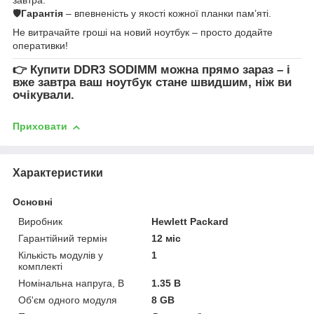
🛡
Гарантія
– впевненість у якості кожної планки пам’яті.
Не витрачайте гроші на новий ноутбук – просто додайте
оперативки!
👉
Купити DDR3 SODIMM
можна прямо зараз – і
вже завтра ваш ноутбук стане швидшим, ніж ви
очікували.
Приховати
Характеристики
Основні
Виробник
Hewlett Packard
Гарантійний термін
12 міс
Кількість модулів у
1
комплекті
Номінальна напруга, В
1.35 В
Об'єм одного модуля
8 GB