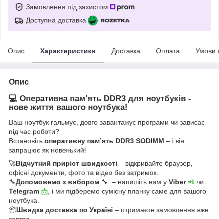
Замовлення під захистом
Доступна доставка
Опис
Характеристики
Доставка
Оплата
Умови 
Опис
💻 Оперативна пам'ять DDR3 для ноутбуків -
нове життя вашого ноутбука!
Ваш ноутбук гальмує, довго завантажує програми чи зависає
під час роботи?
Встановіть
оперативну пам’ять DDR3 SODIMM
– і він
запрацює як новенький!
🚀
Відчутний приріст швидкості
– відкривайте браузер,
офісні документи, фото та відео без затримок.
🔧
Допоможемо з вибором
🔧 – напишіть нам у
Viber
📲
чи
Telegram
📩
, і ми підберемо сумісну планку саме для вашого
ноутбука.
📦
Швидка доставка по Україні
– отримаєте замовлення вже
завтра.