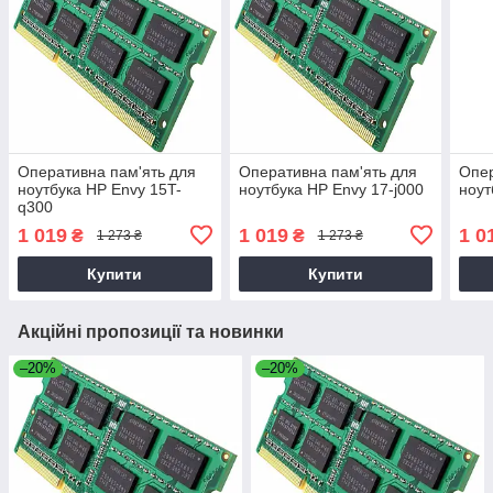
Оперативна пам'ять для
Оперативна пам'ять для
Опер
ноутбука HP Envy 15T-
ноутбука HP Envy 17-j000
ноут
q300
1 019
1 019
1 0
₴
₴
1 273 ₴
1 273 ₴
Купити
Купити
Акційні пропозиції та новинки
–20%
–20%