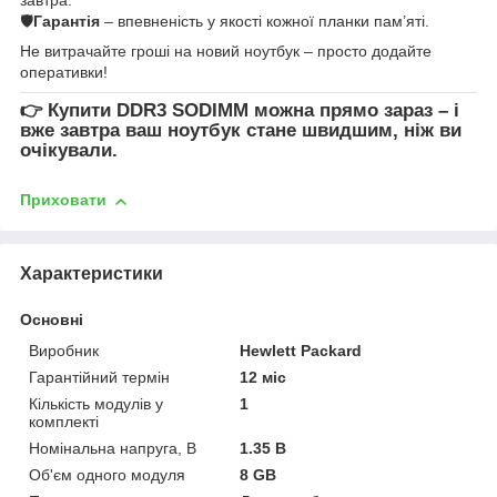
🛡
Гарантія
– впевненість у якості кожної планки пам’яті.
Не витрачайте гроші на новий ноутбук – просто додайте
оперативки!
👉
Купити DDR3 SODIMM
можна прямо зараз – і
вже завтра ваш ноутбук стане швидшим, ніж ви
очікували.
Приховати
Характеристики
Основні
Виробник
Hewlett Packard
Гарантійний термін
12 міс
Кількість модулів у
1
комплекті
Номінальна напруга, В
1.35 В
Об'єм одного модуля
8 GB