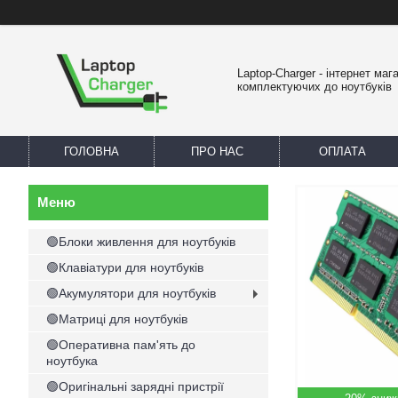
Laptop-Charger - інтернет маг
комплектуючих до ноутбуків
ГОЛОВНА
ПРО НАС
ОПЛАТА
🟢Блоки живлення для ноутбуків
🟢Клавіатури для ноутбуків
🟢Акумулятори для ноутбуків
🟢Матриці для ноутбуків
🟢Оперативна пам'ять до
ноутбука
🟢Оригінальні зарядні пристрії