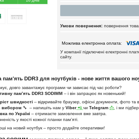
26 днів
повернення това
У компанії підключені електронні пла
сайту.
 пам'ять DDR3 для ноутбуків - нове життя вашого но
мує, довго завантажує програми чи зависає під час роботи?
тивну пам’ять DDR3 SODIMM
– і він запрацює як новенький!
ріст швидкості
– відкривайте браузер, офісні документи, фото та в
з вибором
🔧 – напишіть нам у
Viber
📲
чи
Telegram
📩
, і ми підб
ка по Україні
– отримаєте замовлення вже завтра.
неність у якості кожної планки пам’яті.
оші на новий ноутбук – просто додайте оперативки!