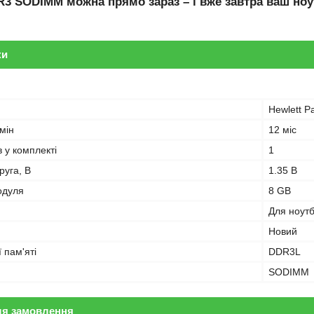
R3 SODIMM
можна прямо зараз – і вже завтра ваш ноу
ки
Hewlett P
мін
12 міс
в у комплекті
1
руга, В
1.35 В
одуля
8 GB
Для ноут
Новий
 пам'яті
DDR3L
SODIMM
ля замовлення