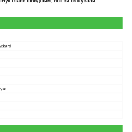
тбук стане швидшим, ніж ви очікували.
ackard
бука