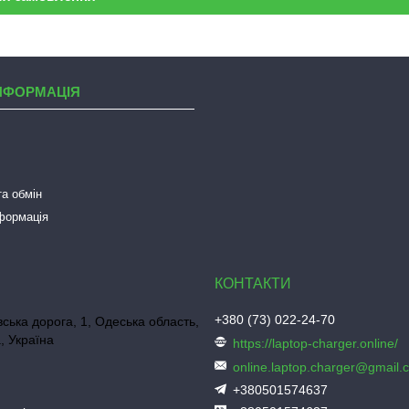
НФОРМАЦІЯ
а обмін
нформація
+380 (73) 022-24-70
ська дорога, 1, Одеська область,
, Україна
https://laptop-charger.online/
online.laptop.charger@gmail.
+380501574637