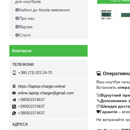
–20%
для ноутбуків
🟢Кабелі до блоків живлення
🟢Про нас
🟢Відгуки
🟢Статті
Контакти
+380 (73) 022-24-70
💻 Оперативна
Ваш ноутбук галь
https://laptop-charger.online/
Встановіть
опера
online.laptop.charger@gmail.com
🚀
Відчутний при
+380501574637
🔧
Допоможемо 
📦
Швидка достав
+380501574637
🛡
Гарантія
– впев
+380501574637
Не витрачайте гр