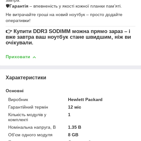
🛡
Гарантія
– впевненість у якості кожної планки пам’яті.
Не витрачайте гроші на новий ноутбук – просто додайте
оперативки!
👉
Купити DDR3 SODIMM
можна прямо зараз – і
вже завтра ваш ноутбук стане швидшим, ніж ви
очікували.
Приховати
Характеристики
Основні
Виробник
Hewlett Packard
Гарантійний термін
12 міс
Кількість модулів у
1
комплекті
Номінальна напруга, В
1.35 В
Об'єм одного модуля
8 GB