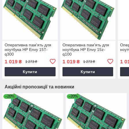
Оперативна пам'ять для
Оперативна пам'ять для
Опер
ноутбука HP Envy 15T-
ноутбука HP Envy 15z-
ноут
q300
q100
1 019
1 019
1 0
₴
₴
1 273 ₴
1 273 ₴
Купити
Купити
Акційні пропозиції та новинки
–20%
–20%