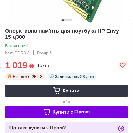
Оперативна пам'ять для ноутбука HP Envy
15-q300
В наявності
Код: DDR3-8
Роздріб
1 019
₴
1 273 ₴
Економія
254 ₴
Залишилось
26 днів
Купити
або
Купити з
Що таке купити з Пром?