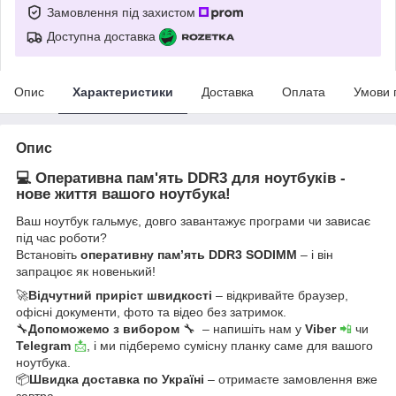
Замовлення під захистом
Доступна доставка
Опис
Характеристики
Доставка
Оплата
Умови 
Опис
💻 Оперативна пам'ять DDR3 для ноутбуків -
нове життя вашого ноутбука!
Ваш ноутбук гальмує, довго завантажує програми чи зависає
під час роботи?
Встановіть
оперативну пам’ять DDR3 SODIMM
– і він
запрацює як новенький!
🚀
Відчутний приріст швидкості
– відкривайте браузер,
офісні документи, фото та відео без затримок.
🔧
Допоможемо з вибором
🔧 – напишіть нам у
Viber
📲
чи
Telegram
📩
, і ми підберемо сумісну планку саме для вашого
ноутбука.
📦
Швидка доставка по Україні
– отримаєте замовлення вже
завтра.