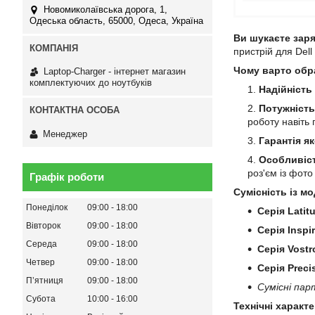
Новомиколаївська дорога, 1,
Одеська область, 65000, Одеса, Україна
Ви шукаєте заря
пристрій для Dell
Чому варто обр
Laptop-Charger - інтернет магазин
комплектуючих до ноутбуків
Надійність
Потужність
роботу навіть
Менеджер
Гарантія як
Особливіст
роз'єм із фот
Графік роботи
Сумісність із мо
Понеділок
09:00
18:00
Серія Latit
Вівторок
09:00
18:00
Серія Inspi
Середа
09:00
18:00
Серія Vostr
Четвер
09:00
18:00
Серія Preci
Пʼятниця
09:00
18:00
Сумісні пар
Субота
10:00
16:00
Технічні характ