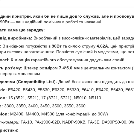
дний пристрій, який би не лише довго служив, але й пропону
 90Вт — ваш надійний помічник в роботі та навчанні.
ати саме цю зарядку:
 від виробника:
Вироблений з високоякісних матеріалів, цей зарядни
:
З вихідною потужністю в
90Вт
та силою струму
4.62А
, цей пристр
 при високих навантаженнях. Повністю сумісний із моделями, що п
ості:
6 місяців
гарантійного обслуговування дадуть вам спокій.
ь роз'єму:
Штекер розміром
7.4*5.0 мм
з центральним контактом (
о перед замовленням.
делями (Compatibility List):
Даний блок живлення підходить до шир
ude:
E5420, E5430, E5530, E6320, E6330, E6410, E6420, E6430, E65
ron:
15 (3521, 5521), 17 (3721, 5721), N5010, N5110
o:
3300, 3350, 3400, 3450, 3500, 3550, 3560
sion:
M2400, M4400, M4500 (для конфігурацій до 90W)
т-номери:
PA-10, PA-1900-02D, NADP-90KB, PA-3E, DA90PS0-00, 0
еристики: