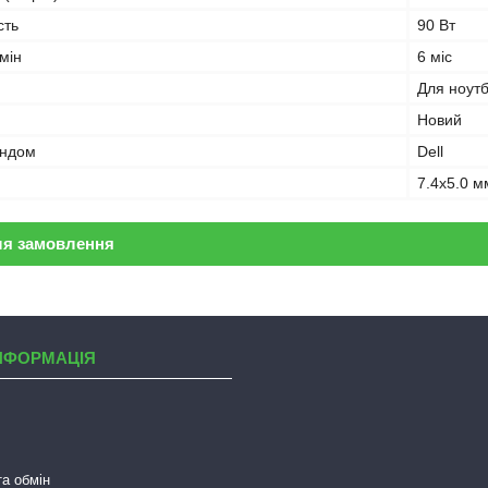
сть
90 Вт
мін
6 міс
Для ноут
Новий
ендом
Dell
7.4x5.0 м
ля замовлення
НФОРМАЦІЯ
а обмін