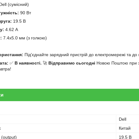
ell (сумісний)
тужність:
90 Вт
пруга:
19.5 В
у:
4.62 А
:
7.4x5.0 мм (з голкою)
й
користання:
Під'єднайте зарядний пристрій до електромережі та до 
ата:
✅
В наявності.
🚀
Відправимо сьогодні
Новою Поштою при за
автра!
ки
Dell
к
Китай
 (output)
19.5 В