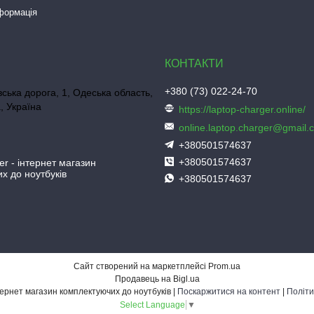
нформація
+380 (73) 022-24-70
ська дорога, 1, Одеська область,
, Україна
https://laptop-charger.online/
online.laptop.charger@gmail.
+380501574637
+380501574637
er - інтернет магазин
х до ноутбуків
+380501574637
Сайт створений на маркетплейсі
Prom.ua
Продавець на Bigl.ua
Laptop-Charger - інтернет магазин комплектуючих до ноутбуків |
Поскаржитися на контент
|
Політи
Select Language
▼