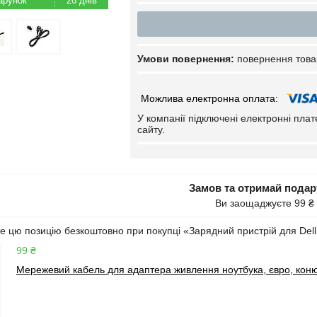
26 днів
повернення това
У компанії підключені електронні пла
сайту.
Замов та отримай пода
Ви заощаджуєте 99 ₴
 цю позицію безкоштовно при покупці «Зарядний пристрій для Dell 
99 ₴
Мережевий кабель для адаптера живлення ноутбука, євро, коню