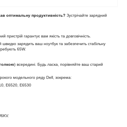
вав оптимальну продуктивність?
Зустрічайте зарядний
й пристрій гарантує вам якість та довговічність.
ій швидко зарядить ваш ноутбук та забезпечить стабільну
отребують 65W.
голкою
) всередині. Будь ласка, порівняйте ваш старий
окого модельного ряду Dell, зокрема:
10, E6520, E6530
W6KV.