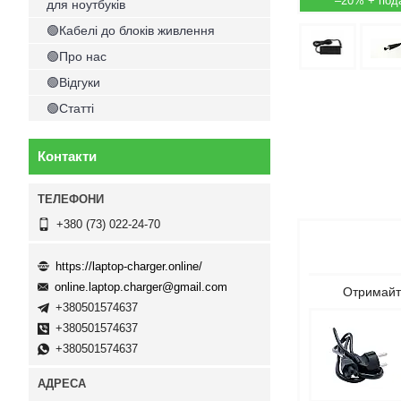
–20%
для ноутбуків
🟢Кабелі до блоків живлення
🟢Про нас
🟢Відгуки
🟢Статті
Контакти
+380 (73) 022-24-70
https://laptop-charger.online/
online.laptop.charger@gmail.com
Отримайте
+380501574637
+380501574637
+380501574637