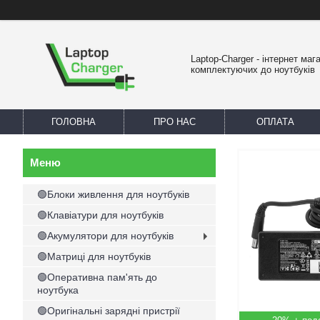
Laptop-Charger - інтернет маг
комплектуючих до ноутбуків
ГОЛОВНА
ПРО НАС
ОПЛАТА
🟢Блоки живлення для ноутбуків
🟢Клавіатури для ноутбуків
🟢Акумулятори для ноутбуків
🟢Матриці для ноутбуків
🟢Оперативна пам'ять до
ноутбука
🟢Оригінальні зарядні пристрії