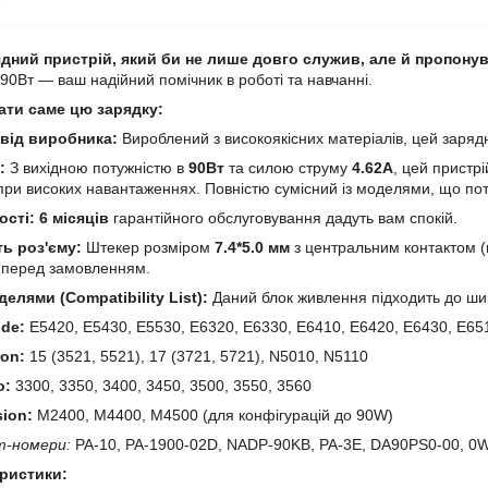
дний пристрій, який би не лише довго служив, але й пропону
 90Вт — ваш надійний помічник в роботі та навчанні.
ати саме цю зарядку:
 від виробника:
Вироблений з високоякісних матеріалів, цей зарядни
:
З вихідною потужністю в
90Вт
та силою струму
4.62А
, цей пристр
 при високих навантаженнях. Повністю сумісний із моделями, що п
ості:
6 місяців
гарантійного обслуговування дадуть вам спокій.
ь роз'єму:
Штекер розміром
7.4*5.0 мм
з центральним контактом (
о перед замовленням.
делями (Compatibility List):
Даний блок живлення підходить до шир
ude:
E5420, E5430, E5530, E6320, E6330, E6410, E6420, E6430, E65
ron:
15 (3521, 5521), 17 (3721, 5721), N5010, N5110
o:
3300, 3350, 3400, 3450, 3500, 3550, 3560
sion:
M2400, M4400, M4500 (для конфігурацій до 90W)
т-номери:
PA-10, PA-1900-02D, NADP-90KB, PA-3E, DA90PS0-00, 0
еристики: