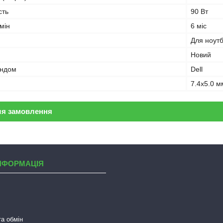
сть
90 Вт
мін
6 міс
Для ноут
Новий
ендом
Dell
7.4x5.0 м
ля замовлення
НФОРМАЦІЯ
а обмін