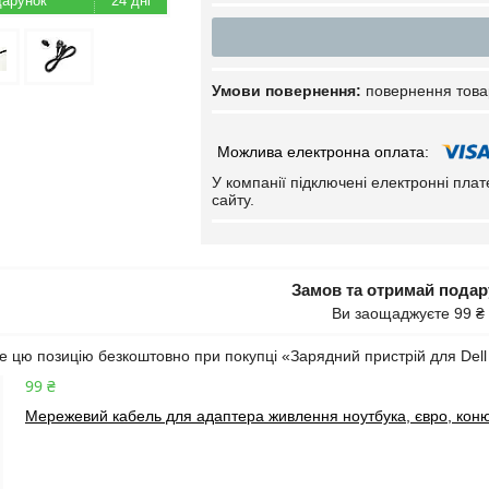
24 дні
повернення това
У компанії підключені електронні пла
сайту.
Замов та отримай пода
Ви заощаджуєте 99 ₴
 цю позицію безкоштовно при покупці «Зарядний пристрій для Dell 
99 ₴
Мережевий кабель для адаптера живлення ноутбука, євро, коню