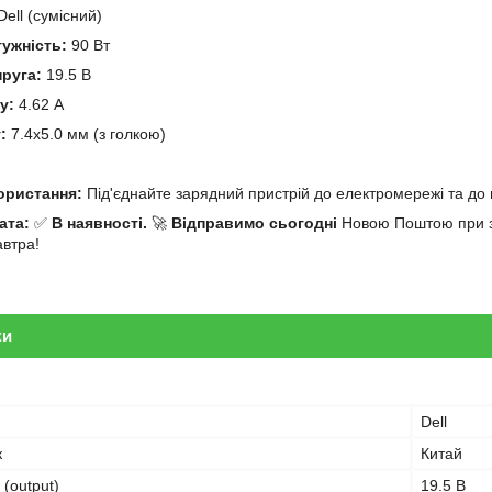
ell (сумісний)
тужність:
90 Вт
пруга:
19.5 В
у:
4.62 А
:
7.4x5.0 мм (з голкою)
й
користання:
Під'єднайте зарядний пристрій до електромережі та до 
ата:
✅
В наявності.
🚀
Відправимо сьогодні
Новою Поштою при за
автра!
ки
Dell
к
Китай
 (output)
19.5 В