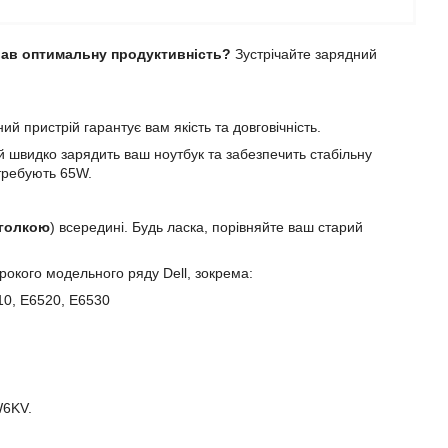
вав оптимальну продуктивність?
Зустрічайте зарядний
й пристрій гарантує вам якість та довговічність.
ій швидко зарядить ваш ноутбук та забезпечить стабільну
отребують 65W.
голкою
) всередині. Будь ласка, порівняйте ваш старий
окого модельного ряду Dell, зокрема:
10, E6520, E6530
W6KV.