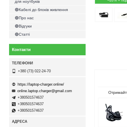
–20%
для ноутбуків
🟢Кабелі до блоків живлення
🟢Про нас
🟢Відгуки
🟢Статті
Контакти
+380 (73) 022-24-70
https://laptop-charger.online/
online.laptop.charger@gmail.com
Отримайте
+380501574637
+380501574637
+380501574637