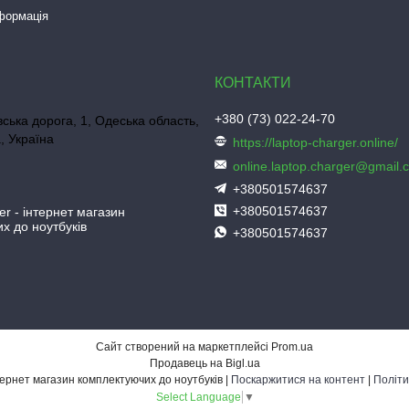
нформація
+380 (73) 022-24-70
ська дорога, 1, Одеська область,
, Україна
https://laptop-charger.online/
online.laptop.charger@gmail.
+380501574637
+380501574637
er - інтернет магазин
х до ноутбуків
+380501574637
Сайт створений на маркетплейсі
Prom.ua
Продавець на Bigl.ua
Laptop-Charger - інтернет магазин комплектуючих до ноутбуків |
Поскаржитися на контент
|
Політи
Select Language
▼