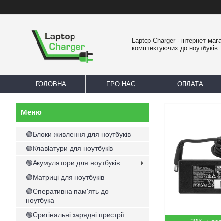
Laptop-Charger - інтернет маг
комплектуючих до ноутбуків
ГОЛОВНА
ПРО НАС
ОПЛАТА
🟢Блоки живлення для ноутбуків
🟢Клавіатури для ноутбуків
🟢Акумулятори для ноутбуків
🟢Матриці для ноутбуків
🟢Оперативна пам'ять до
ноутбука
🟢Оригінальні зарядні пристрії