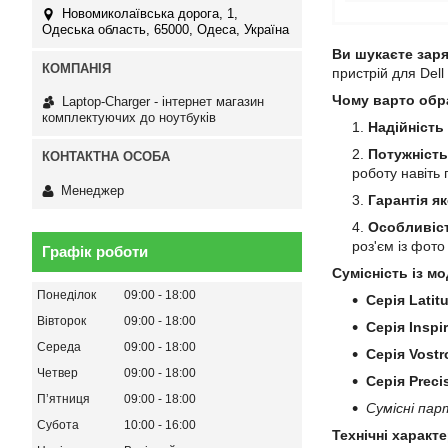
Новомиколаївська дорога, 1,
Одеська область, 65000, Одеса, Україна
Ви шукаєте заря
пристрій для Dell
Чому варто обр
Laptop-Charger - інтернет магазин
комплектуючих до ноутбуків
Надійність
Потужність
роботу навіть
Менеджер
Гарантія як
Особливіст
роз'єм із фот
Графік роботи
Сумісність із мо
Понеділок
09:00
18:00
Серія Latit
Вівторок
09:00
18:00
Серія Inspi
Середа
09:00
18:00
Серія Vostr
Четвер
09:00
18:00
Серія Preci
Пʼятниця
09:00
18:00
Сумісні пар
Субота
10:00
16:00
Технічні характ