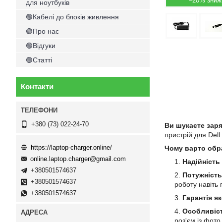
–20%
для ноутбуків
🟢Кабелі до блоків живлення
🟢Про нас
🟢Відгуки
🟢Статті
Контакти
+380 (73) 022-24-70
Ви шукаєте заря
пристрій для Dell
https://laptop-charger.online/
Чому варто обр
online.laptop.charger@gmail.com
Надійність
+380501574637
Потужність
+380501574637
роботу навіть
+380501574637
Гарантія як
Особливіст
роз'єм із фот