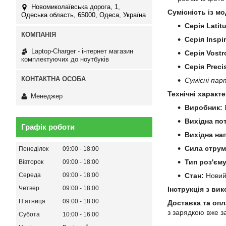
Новомиколаївська дорога, 1,
Сумісність із мо
Одеська область, 65000, Одеса, Україна
Серія Latit
Серія Inspi
Laptop-Charger - інтернет магазин
Серія Vostr
комплектуючих до ноутбуків
Серія Preci
Сумісні пар
Технічні характ
Менеджер
Виробник:
D
Вихідна по
Графік роботи
Вихідна на
Сила струм
Понеділок
09:00
18:00
Тип роз'єму
Вівторок
09:00
18:00
Середа
09:00
18:00
Стан:
Нови
Четвер
09:00
18:00
Інструкція з ви
Пʼятниця
09:00
18:00
Доставка та опл
з зарядкою вже з
Субота
10:00
16:00