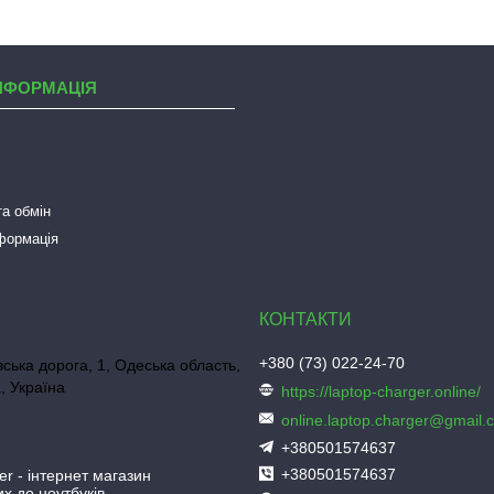
НФОРМАЦІЯ
а обмін
нформація
+380 (73) 022-24-70
ська дорога, 1, Одеська область,
, Україна
https://laptop-charger.online/
online.laptop.charger@gmail.
+380501574637
+380501574637
er - інтернет магазин
х до ноутбуків