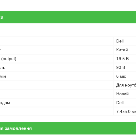
ки
Dell
к
Китай
 (output)
19.5 В
сть
90 Вт
мін
6 міс
Для ноут
Новий
ендом
Dell
7.4x5.0 м
ля замовлення