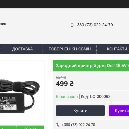
азин
+380 (73) 022-24-70
ДОСТАВКА
ПОВЕРНЕННЯ І ОБМІН
КОНТАКТИ
Зарядний пристрій для Dell 19.5V 4
624 ₴
499 ₴
В наявності
Код:
LC-000063
Купити
Купити
+380 (73) 022-24-70