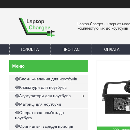
Laptop-Charger - інтернет маг
комплектуючих до ноутбуків
ГОЛОВНА
ПРО НАС
ОПЛАТА
🟢Блоки живлення для ноутбуків
🟢Клавіатури для ноутбуків
🟢Акумулятори для ноутбуків
🟢Матриці для ноутбуків
🟢Оперативна пам'ять до
ноутбука
🟢Оригінальні зарядні пристрії