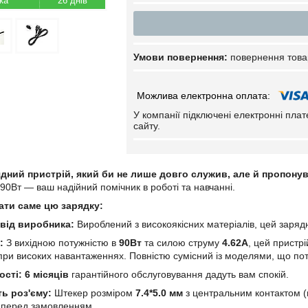
26 днів
повернення това
У компанії підключені електронні пла
сайту.
дний пристрій, який би не лише довго служив, але й пропону
 90Вт — ваш надійний помічник в роботі та навчанні.
ати саме цю зарядку:
 від виробника:
Вироблений з високоякісних матеріалів, цей зарядни
:
З вихідною потужністю в
90Вт
та силою струму
4.62А
, цей пристр
 при високих навантаженнях. Повністю сумісний із моделями, що п
ості:
6 місяців
гарантійного обслуговування дадуть вам спокій.
ь роз'єму:
Штекер розміром
7.4*5.0 мм
з центральним контактом (
о перед замовленням.