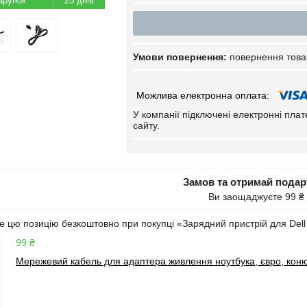
25 днів
повернення това
У компанії підключені електронні пла
сайту.
Замов та отримай пода
Ви заощаджуєте 99 ₴
 цю позицію безкоштовно при покупці «Зарядний пристрій для Dell 
99 ₴
Мережевий кабель для адаптера живлення ноутбука, євро, коню