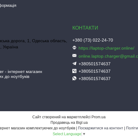
нформація
+380 (73) 022-24-70
ська дорога, 1, Одеська область,
, Україна
https://laptop-charger.online/
online.laptop.charger@gmail.
+380501574637
+380501574637
er - інтернет магазин
х до ноутбуків
+380501574637
Сайт створений на маркетплейсі
Prom.ua
Продавець на Bigl.ua
Laptop-Charger - інтернет магазин комплектуючих до ноутбуків |
Поскаржитися на контент
|
Політи
Select Language
▼