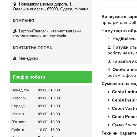
Новомиколаївська дорога, 1,
Одеська область, 65000, Одеса, Україна
Ви шукаєте заря
пристрій для Dell
Чому варто обр
Laptop-Charger - інтернет магазин
комплектуючих до ноутбуків
Надійність
Потужність
роботу навіть
Менеджер
Гарантія як
Особливіст
роз'єм із фот
Графік роботи
Сумісність із мо
Понеділок
09:00
18:00
Серія Latit
Вівторок
09:00
18:00
Серія Inspi
Середа
09:00
18:00
Серія Vostr
Четвер
09:00
18:00
Серія Preci
Пʼятниця
09:00
18:00
Сумісні пар
Субота
10:00
16:00
Технічні характ