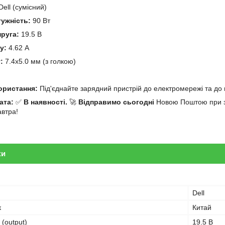
ell (сумісний)
тужність:
90 Вт
пруга:
19.5 В
у:
4.62 А
:
7.4x5.0 мм (з голкою)
й
користання:
Під'єднайте зарядний пристрій до електромережі та до 
ата:
✅
В наявності.
🚀
Відправимо сьогодні
Новою Поштою при за
автра!
ки
Dell
к
Китай
 (output)
19.5 В