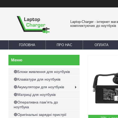
Laptop-Charger - інтернет маг
комплектуючих до ноутбуків
ГОЛОВНА
ПРО НАС
ОПЛАТА
🟢Блоки живлення для ноутбуків
🟢Клавіатури для ноутбуків
🟢Акумулятори для ноутбуків
🟢Матриці для ноутбуків
🟢Оперативна пам'ять до
ноутбука
🟢Оригінальні зарядні пристрії