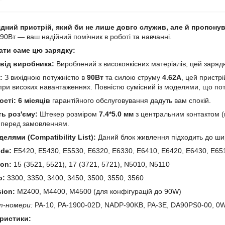
дний пристрій, який би не лише довго служив, але й пропону
 90Вт — ваш надійний помічник в роботі та навчанні.
ати саме цю зарядку:
 від виробника:
Вироблений з високоякісних матеріалів, цей зарядни
:
З вихідною потужністю в
90Вт
та силою струму
4.62А
, цей пристр
 при високих навантаженнях. Повністю сумісний із моделями, що п
ості:
6 місяців
гарантійного обслуговування дадуть вам спокій.
ь роз'єму:
Штекер розміром
7.4*5.0 мм
з центральним контактом (
о перед замовленням.
делями (Compatibility List):
Даний блок живлення підходить до шир
ude:
E5420, E5430, E5530, E6320, E6330, E6410, E6420, E6430, E65
ron:
15 (3521, 5521), 17 (3721, 5721), N5010, N5110
o:
3300, 3350, 3400, 3450, 3500, 3550, 3560
sion:
M2400, M4400, M4500 (для конфігурацій до 90W)
т-номери:
PA-10, PA-1900-02D, NADP-90KB, PA-3E, DA90PS0-00, 0
еристики: