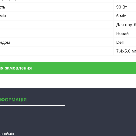
сть
90 Вт
мін
6 міс
Для ноут
Новий
ендом
Dell
7.4x5.0 м
ля замовлення
НФОРМАЦІЯ
а обмін