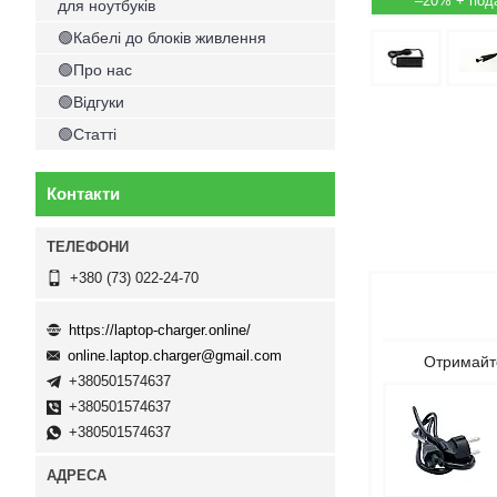
–20%
для ноутбуків
🟢Кабелі до блоків живлення
🟢Про нас
🟢Відгуки
🟢Статті
Контакти
+380 (73) 022-24-70
https://laptop-charger.online/
online.laptop.charger@gmail.com
Отримайте
+380501574637
+380501574637
+380501574637