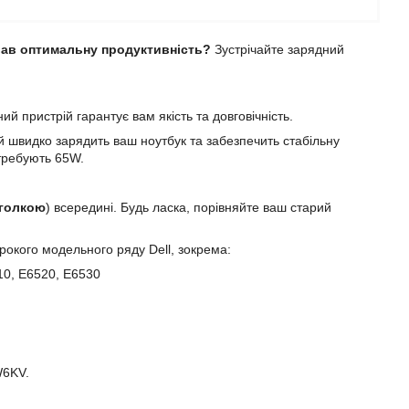
вав оптимальну продуктивність?
Зустрічайте зарядний
й пристрій гарантує вам якість та довговічність.
ій швидко зарядить ваш ноутбук та забезпечить стабільну
отребують 65W.
голкою
) всередині. Будь ласка, порівняйте ваш старий
окого модельного ряду Dell, зокрема:
10, E6520, E6530
W6KV.