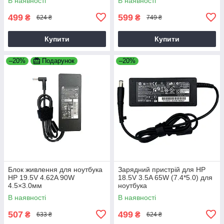
В наявності
В наявності
499
599
₴
₴
624 ₴
749 ₴
Купити
Купити
–20%
Подарунок
–20%
Блок живлення для ноутбука
Зарядний пристрій для HP
HP 19.5V 4.62A 90W
18.5V 3.5A 65W (7.4*5.0) для
4.5×3.0мм
ноутбука
В наявності
В наявності
507
499
₴
₴
633 ₴
624 ₴