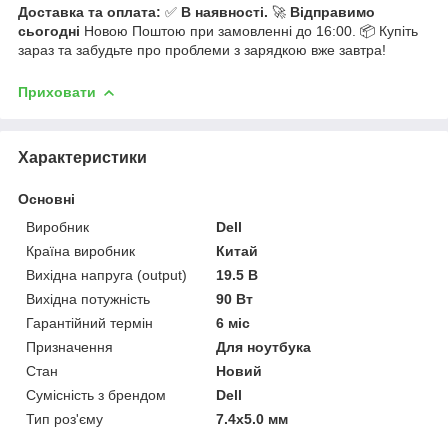
Доставка та оплата:
✅
В наявності.
🚀
Відправимо
сьогодні
Новою Поштою при замовленні до 16:00. 📦 Купіть
зараз та забудьте про проблеми з зарядкою вже завтра!
Приховати
Характеристики
Основні
Виробник
Dell
Країна виробник
Китай
Вихідна напруга (output)
19.5 В
Вихідна потужність
90 Вт
Гарантійний термін
6 міс
Призначення
Для ноутбука
Стан
Новий
Сумісність з брендом
Dell
Тип роз'єму
7.4x5.0 мм