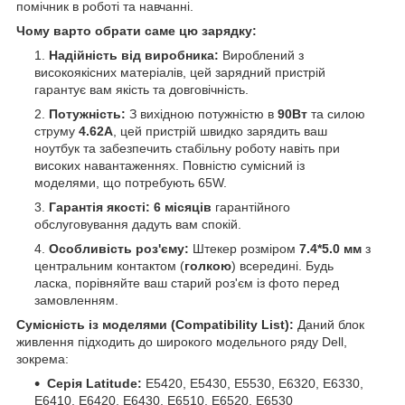
помічник в роботі та навчанні.
Чому варто обрати саме цю зарядку:
Надійність від виробника:
Вироблений з
високоякісних матеріалів, цей зарядний пристрій
гарантує вам якість та довговічність.
Потужність:
З вихідною потужністю в
90Вт
та силою
струму
4.62А
, цей пристрій швидко зарядить ваш
ноутбук та забезпечить стабільну роботу навіть при
високих навантаженнях. Повністю сумісний із
моделями, що потребують 65W.
Гарантія якості:
6 місяців
гарантійного
обслуговування дадуть вам спокій.
Особливість роз'єму:
Штекер розміром
7.4*5.0 мм
з
центральним контактом (
голкою
) всередині. Будь
ласка, порівняйте ваш старий роз'єм із фото перед
замовленням.
Сумісність із моделями (Compatibility List):
Даний блок
живлення підходить до широкого модельного ряду Dell,
зокрема:
Серія Latitude:
E5420, E5430, E5530, E6320, E6330,
E6410, E6420, E6430, E6510, E6520, E6530