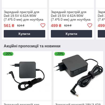
Зарядний пристрій для
Зарядний пристрій для
Заря
Dell 19.5V 4.62A 90W
Dell 19.5V 4.62A 90W
Dell
(7.4*5.0 мм) для ноутбука
(7.4*5.0 мм) для ноутбука
(7.4
Dell Latitude 14 3470,
Dell e4310
Dell
561
499
499
₴
₴
624 ₴
624 ₴
P63G, P63G002 90W
Купити
Купити
Акційні пропозиції та новинки
–20%
–20%
Зарядний пристрій для
Зарядний пристрій 19V 3.42A