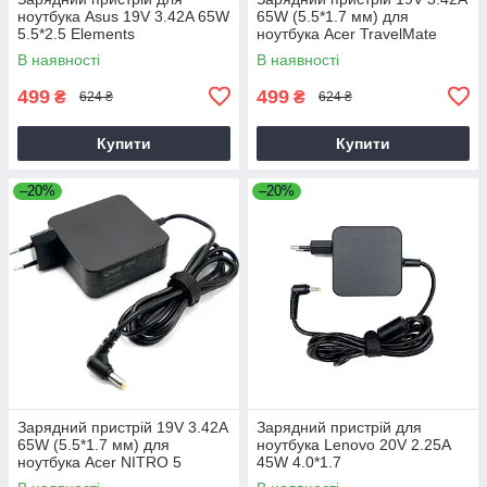
ноутбука Asus 19V 3.42A 65W
65W (5.5*1.7 мм) для
5.5*2.5 Elements
ноутбука Acer TravelMate
P2510-G2-M
В наявності
В наявності
499
499
₴
₴
624 ₴
624 ₴
Купити
Купити
–20%
–20%
Зарядний пристрій 19V 3.42A
Зарядний пристрій для
65W (5.5*1.7 мм) для
ноутбука Lenovo 20V 2.25A
ноутбука Acer NITRO 5
45W 4.0*1.7
AN515-31 65