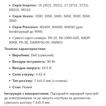
Серія Inspiron:
15 (3521, 5521), 17 (3721, 5721),
N5010, N5110
Серія Vostro:
3300, 3350, 3400, 3450, 3500, 3550,
3560
Серія Precision:
M2400, M4400, M4500 (для
конфігурацій до 90W)
Сумісні парт-номери:
PA-10, PA-1900-02D, NADP-
90KB, PA-3E, DA90PS0-00, 0W6KV.
Технічні характеристики:
Виробник:
Dell (сумісний)
Вихідна потужність:
90 Вт
Вихідна напруга:
19.5 В
Сила струму:
4.62 А
Тип роз'єму:
7.4x5.0 мм (з голкою)
Стан:
Новий
Інструкція з використання:
Під'єднайте зарядний пристрій
до електромережі та до вашого ноутбука за допомогою
сумісного роз'єму 7.4x5.0 мм.