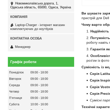
Новомиколаївська дорога, 1,
Одеська область, 65000, Одеса, Україна
Ви шукаєте заря
пристрій для Dell
Чому варто обр
Laptop-Charger - інтернет магазин
комплектуючих до ноутбуків
Надійність
Потужність
роботу навіть
Менеджер
Гарантія як
Особливіст
роз'єм із фот
Графік роботи
Сумісність із мо
Понеділок
09:00
18:00
Серія Latit
Вівторок
09:00
18:00
Серія Inspi
Середа
09:00
18:00
Серія Vostr
Четвер
09:00
18:00
Серія Preci
Пʼятниця
09:00
18:00
Сумісні пар
Субота
10:00
16:00
Технічні характ