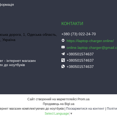
нформація
+380 (73) 022-24-70
ська дорога, 1, Одеська область,
, Україна
https://laptop-charger.online/
online.laptop.charger@gmail.
+380501574637
+380501574637
er - інтернет магазин
х до ноутбуків
+380501574637
Сайт створений на маркетплейсі
Prom.ua
Продавець на Bigl.ua
Laptop-Charger - інтернет магазин комплектуючих до ноутбуків |
Поскаржитися на контент
|
Політи
Select Language
▼