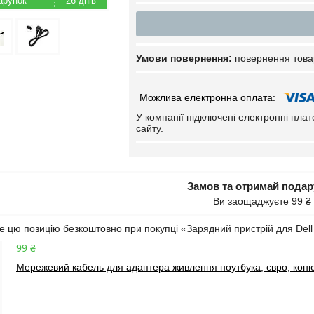
26 днів
повернення това
У компанії підключені електронні пла
сайту.
Замов та отримай пода
Ви заощаджуєте 99 ₴
 цю позицію безкоштовно при покупці «Зарядний пристрій для Dell 
99 ₴
Мережевий кабель для адаптера живлення ноутбука, євро, коню