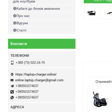
–20%
для ноутбуків
🟢Кабелі до блоків живлення
🟢Про нас
🟢Відгуки
🟢Статті
Контакти
+380 (73) 022-24-70
https://laptop-charger.online/
online.laptop.charger@gmail.com
Отримайте
+380501574637
+380501574637
+380501574637