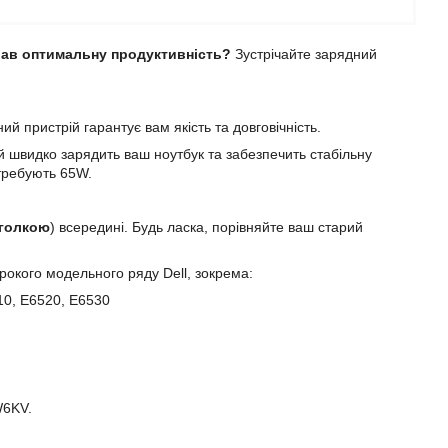
вав оптимальну продуктивність?
Зустрічайте зарядний
й пристрій гарантує вам якість та довговічність.
ій швидко зарядить ваш ноутбук та забезпечить стабільну
отребують 65W.
голкою
) всередині. Будь ласка, порівняйте ваш старий
окого модельного ряду Dell, зокрема:
10, E6520, E6530
W6KV.