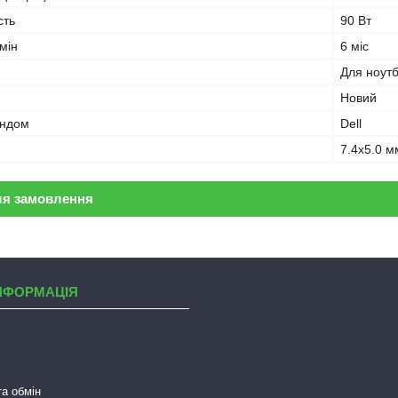
сть
90 Вт
мін
6 міс
Для ноут
Новий
ендом
Dell
7.4x5.0 м
ля замовлення
НФОРМАЦІЯ
а обмін