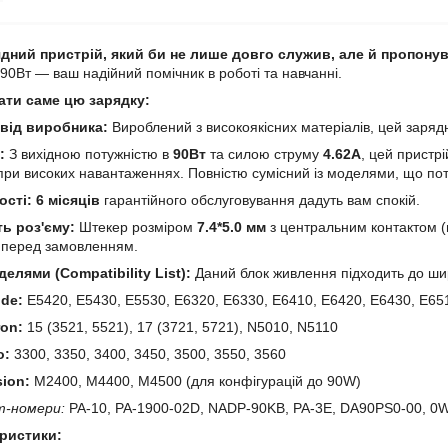
дний пристрій, який би не лише довго служив, але й пропону
 90Вт — ваш надійний помічник в роботі та навчанні.
ати саме цю зарядку:
 від виробника:
Вироблений з високоякісних матеріалів, цей зарядни
:
З вихідною потужністю в
90Вт
та силою струму
4.62А
, цей пристр
 при високих навантаженнях. Повністю сумісний із моделями, що п
ості:
6 місяців
гарантійного обслуговування дадуть вам спокій.
ь роз'єму:
Штекер розміром
7.4*5.0 мм
з центральним контактом (
о перед замовленням.
делями (Compatibility List):
Даний блок живлення підходить до шир
ude:
E5420, E5430, E5530, E6320, E6330, E6410, E6420, E6430, E65
ron:
15 (3521, 5521), 17 (3721, 5721), N5010, N5110
o:
3300, 3350, 3400, 3450, 3500, 3550, 3560
sion:
M2400, M4400, M4500 (для конфігурацій до 90W)
т-номери:
PA-10, PA-1900-02D, NADP-90KB, PA-3E, DA90PS0-00, 0
еристики: