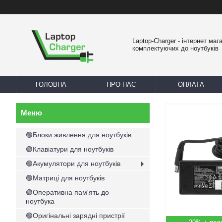
Laptop-Charger - інтернет маг
комплектуючих до ноутбуків
ГОЛОВНА
ПРО НАС
ОПЛАТА
🟢Блоки живлення для ноутбуків
🟢Клавіатури для ноутбуків
🟢Акумулятори для ноутбуків
🟢Матриці для ноутбуків
🟢Оперативна пам'ять до
ноутбука
🟢Оригінальні зарядні пристрії