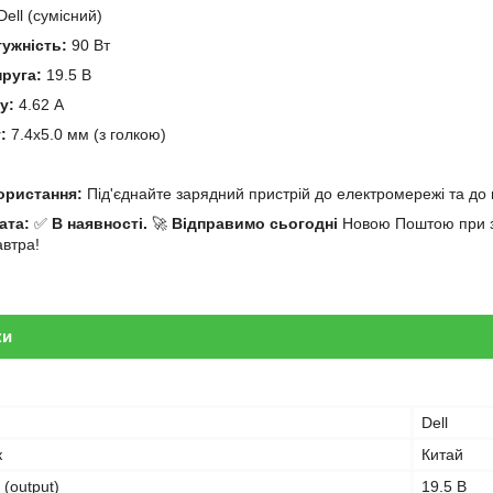
ell (сумісний)
тужність:
90 Вт
пруга:
19.5 В
у:
4.62 А
:
7.4x5.0 мм (з голкою)
й
користання:
Під'єднайте зарядний пристрій до електромережі та до 
ата:
✅
В наявності.
🚀
Відправимо сьогодні
Новою Поштою при за
автра!
ки
Dell
к
Китай
 (output)
19.5 В