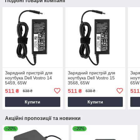
Подібні товари компанії
Зарядний пристрій для
Зарядний пристрій для
Заря
ноутбука Dell Vostro 14
ноутбука Dell Vostro 15
ноут
5459, 65W
3568, 65W
65W
511
511
511
₴
₴
638 ₴
638 ₴
Купити
Купити
Акційні пропозиції та новинки
–20%
–20%