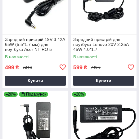
Зарядний пристрій 19V 3.42A
Зарядний пристрій для
65W (5.5*1.7 мм) для
ноутбука Lenovo 20V 2.25A
ноутбука Acer NITRO 5
45W 4.0*1.7
AN515-31 65
В наявності
В наявності
499
599
₴
₴
624 ₴
749 ₴
Купити
Купити
–20%
Подарунок
–20%