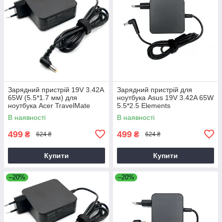
Зарядний пристрій 19V 3.42A
Зарядний пристрій для
65W (5.5*1.7 мм) для
ноутбука Asus 19V 3.42A 65W
ноутбука Acer TravelMate
5.5*2.5 Elements
P2510-G2-M
В наявності
В наявності
499
499
₴
₴
624 ₴
624 ₴
Купити
Купити
–20%
–20%