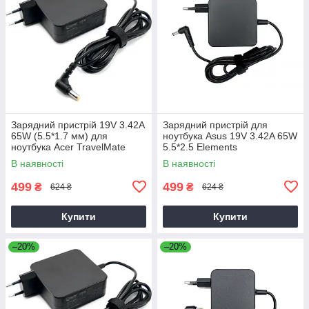
Зарядний пристрій 19V 3.42A
Зарядний пристрій для
65W (5.5*1.7 мм) для
ноутбука Asus 19V 3.42A 65W
ноутбука Acer TravelMate
5.5*2.5 Elements
P2510-G2-M
В наявності
В наявності
499
499
₴
₴
624 ₴
624 ₴
Купити
Купити
–20%
–20%