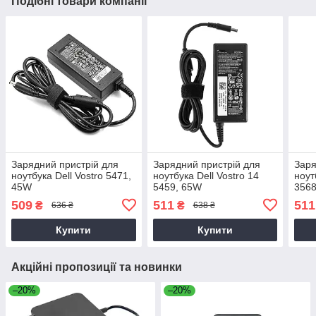
Подібні товари компанії
Зарядний пристрій для
Зарядний пристрій для
Заря
ноутбука Dell Vostro 5471,
ноутбука Dell Vostro 14
ноут
45W
5459, 65W
3568
509
511
511
₴
₴
636 ₴
638 ₴
Купити
Купити
Акційні пропозиції та новинки
–20%
–20%