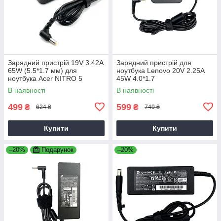
Зарядний пристрій 19V 3.42A
Зарядний пристрій для
65W (5.5*1.7 мм) для
ноутбука Lenovo 20V 2.25A
ноутбука Acer NITRO 5
45W 4.0*1.7
AN515-31 65
В наявності
В наявності
499
599
₴
₴
624 ₴
749 ₴
Купити
Купити
–20%
Подарунок
–20%