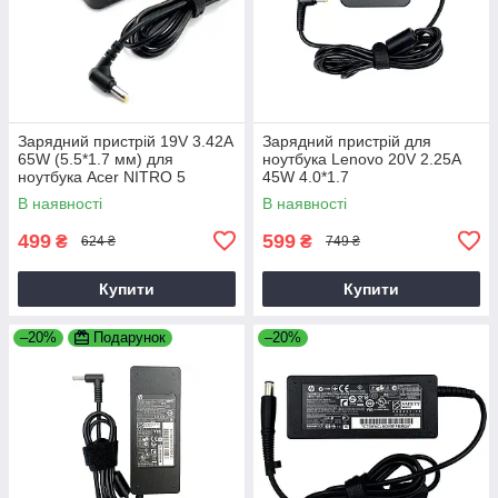
Зарядний пристрій 19V 3.42A
Зарядний пристрій для
65W (5.5*1.7 мм) для
ноутбука Lenovo 20V 2.25A
ноутбука Acer NITRO 5
45W 4.0*1.7
AN515-31 65
В наявності
В наявності
499
599
₴
₴
624 ₴
749 ₴
Купити
Купити
–20%
Подарунок
–20%