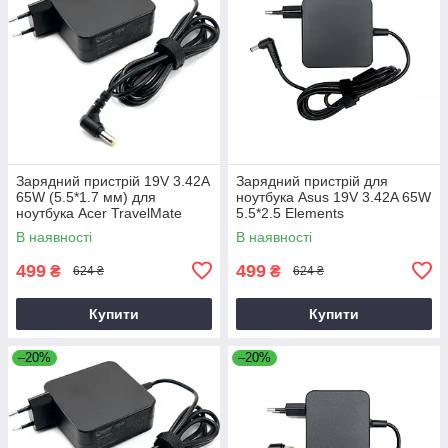
Зарядний пристрій 19V 3.42A
Зарядний пристрій для
65W (5.5*1.7 мм) для
ноутбука Asus 19V 3.42A 65W
ноутбука Acer TravelMate
5.5*2.5 Elements
P2510-G2-M
В наявності
В наявності
499
499
₴
₴
624 ₴
624 ₴
Купити
Купити
–20%
–20%