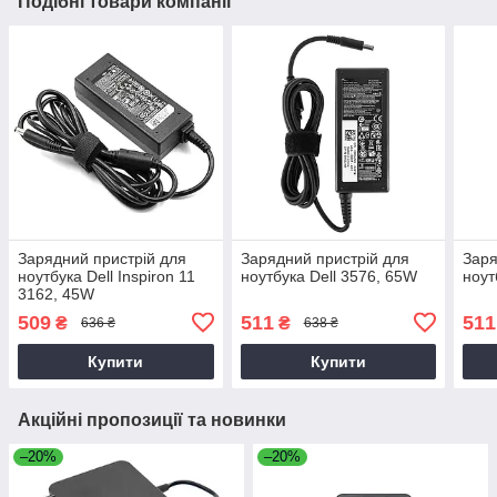
Подібні товари компанії
Зарядний пристрій для
Зарядний пристрій для
Заря
ноутбука Dell Inspiron 11
ноутбука Dell 3576, 65W
ноут
3162, 45W
509
511
511
₴
₴
636 ₴
638 ₴
Купити
Купити
Акційні пропозиції та новинки
–20%
–20%