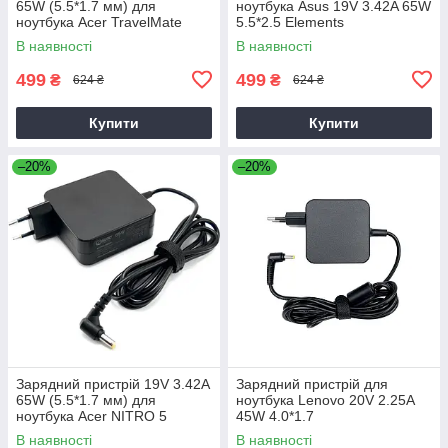
65W (5.5*1.7 мм) для
ноутбука Asus 19V 3.42A 65W
ноутбука Acer TravelMate
5.5*2.5 Elements
P2510-G2-M
В наявності
В наявності
499
499
₴
₴
624 ₴
624 ₴
Купити
Купити
–20%
–20%
Зарядний пристрій 19V 3.42A
Зарядний пристрій для
65W (5.5*1.7 мм) для
ноутбука Lenovo 20V 2.25A
ноутбука Acer NITRO 5
45W 4.0*1.7
AN515-31 65
В наявності
В наявності