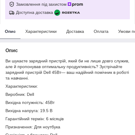
Замовлення під захистом
Доступна доставка
Опис
Характеристики
Доставка
Оплата
Умови п
Опис
Ви шукаєте зарядний пристрій, який би не лише довго служив,
але й пропонував оптимальну продуктивність? Зустрічайте
зарядний пристрій Dell 45Вт— ваш надійний помічник в роботі
та навчанні.
Характеристики:
Виробник: Dell
Вихідна потужність: 45Вт
Вихідна напруга: 19.5 В
Гарантійний термін: 6 місяців
Призначення: Для ноутбука
Сумісність з брендом: Dell