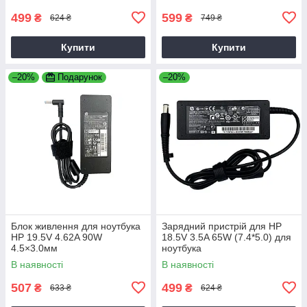
499
599
₴
₴
624 ₴
749 ₴
Купити
Купити
–20%
Подарунок
–20%
Блок живлення для ноутбука
Зарядний пристрій для HP
HP 19.5V 4.62A 90W
18.5V 3.5A 65W (7.4*5.0) для
4.5×3.0мм
ноутбука
В наявності
В наявності
507
499
₴
₴
633 ₴
624 ₴