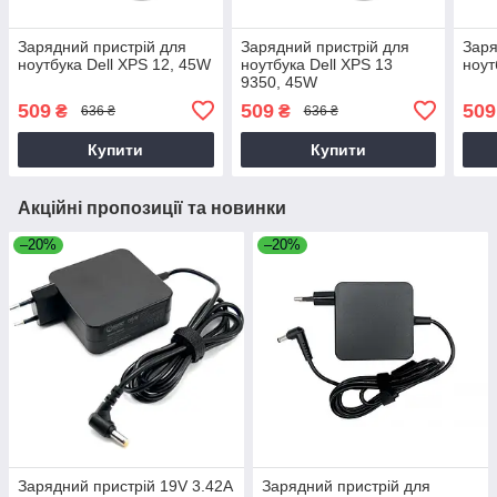
Зарядний пристрій для
Зарядний пристрій для
Заря
ноутбука Dell XPS 12, 45W
ноутбука Dell XPS 13
ноут
9350, 45W
509
509
509
₴
₴
636 ₴
636 ₴
Купити
Купити
Акційні пропозиції та новинки
–20%
–20%
Зарядний пристрій 19V 3.42A
Зарядний пристрій для