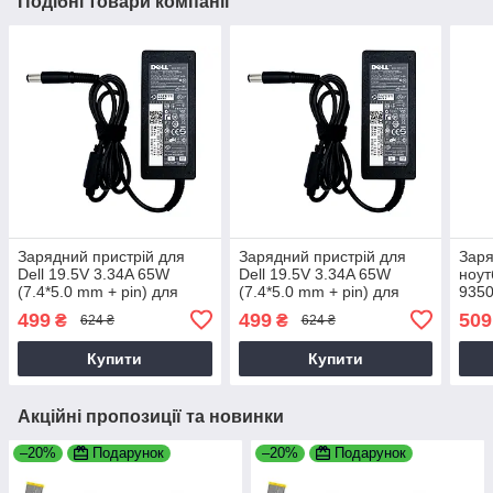
Подібні товари компанії
Зарядний пристрій для
Зарядний пристрій для
Заря
Dell 19.5V 3.34A 65W
Dell 19.5V 3.34A 65W
ноут
(7.4*5.0 mm + pin) для
(7.4*5.0 mm + pin) для
9350
ноутбука Dell XPS 1647
ноутбука Dell XPS L501X,
499
499
509
₴
₴
624 ₴
624 ₴
L502X, L521X, L421X
Купити
Купити
Акційні пропозиції та новинки
–20%
Подарунок
–20%
Подарунок