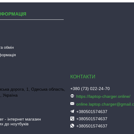
НФОРМАЦІЯ
а обмін
нформація
+380 (73) 022-24-70
ська дорога, 1, Одеська область,
, Україна
https://laptop-charger.online/
online.laptop.charger@gmail.
+380501574637
+380501574637
er - інтернет магазин
х до ноутбуків
+380501574637