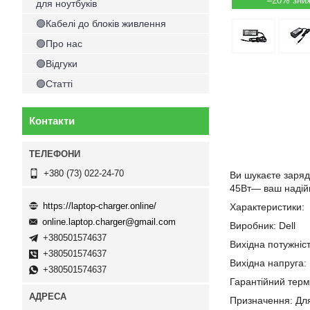
–20%
для ноутбуків
🟢Кабелі до блоків живлення
🟢Про нас
🟢Відгуки
🟢Статті
Контакти
+380 (73) 022-24-70
Ви шукаєте заряд
45Вт— ваш надійн
https://laptop-charger.online/
Характеристики:
online.laptop.charger@gmail.com
Виробник: Dell
+380501574637
Вихідна потужніст
+380501574637
Вихідна напруга: 
+380501574637
Гарантійний термі
Призначення: Дл