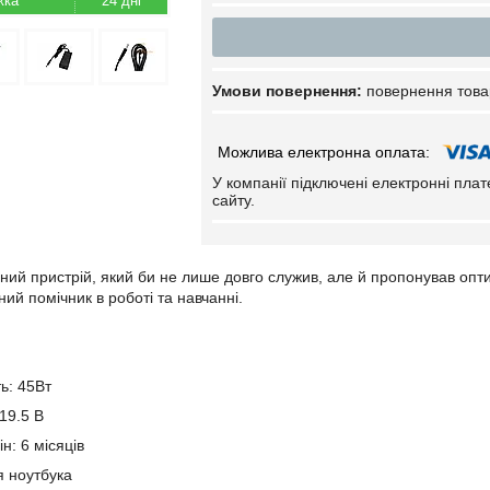
24 дні
повернення това
У компанії підключені електронні пла
сайту.
ний пристрій, який би не лише довго служив, але й пропонував опти
ий помічник в роботі та навчанні.
ь: 45Вт
19.5 В
н: 6 місяців
я ноутбука