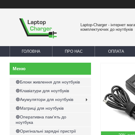
Laptop-Charger - інтернет маг
комплектуючих до ноутбуків
ГОЛОВНА
ПРО НАС
ОПЛАТА
🟢Блоки живлення для ноутбуків
🟢Клавіатури для ноутбуків
🟢Акумулятори для ноутбуків
🟢Матриці для ноутбуків
🟢Оперативна пам'ять до
ноутбука
🟢Оригінальні зарядні пристрії