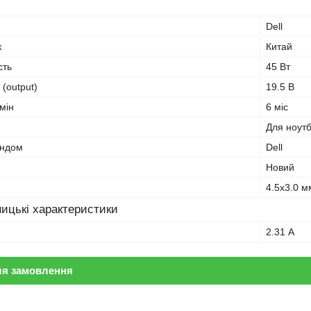
Dell
к
Китай
сть
45 Вт
 (output)
19.5 В
мін
6 міс
Для ноут
ендом
Dell
Новий
4.5x3.0 м
ицькі характеристики
2.31 А
ля замовлення