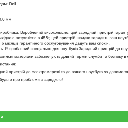
дом: Dell
3.0 мм
 виробника: Вироблений високоякісно, цей зарядний пристрій гарантує
вихідною потужністю в 45Вт, цей пристрій швидко зарядить ваш ноутб
і: 6 місяців гарантійного обслуговування дадуть вам спокій.
ть: Розроблений спеціально для ноутбуків Зарядний пристрій до ноут
оякісні матеріали забезпечують довгий термін служби та безпеку в 
ристання:
дний пристрій до електромережі та до вашого ноутбука за допомогою
забудьте про проблеми з зарядкою!
ки