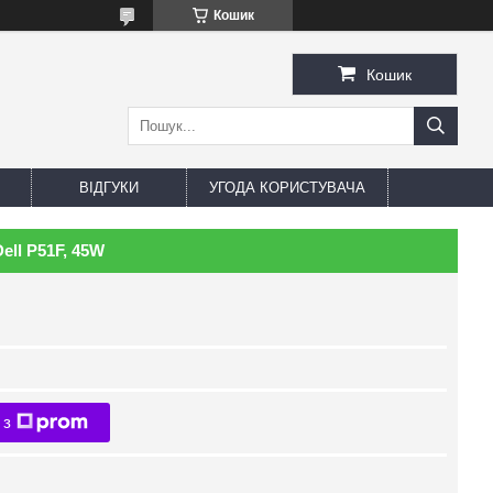
Кошик
Кошик
ВІДГУКИ
УГОДА КОРИСТУВАЧА
ell P51F, 45W
 з