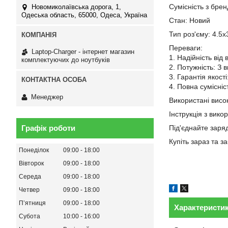
Сумісність з брен
Новомиколаївська дорога, 1,
Одеська область, 65000, Одеса, Україна
Стан: Новий
Тип роз'єму: 4.5x
Переваги:
Laptop-Charger - інтернет магазин
1. Надійність від
комплектуючих до ноутбуків
2. Потужність: З 
3. Гарантія якост
4. Повна сумісніс
Менеджер
Використані висок
Інструкція з вико
Графік роботи
Під'єднайте заря
Купіть зараз та 
Понеділок
09:00
18:00
Вівторок
09:00
18:00
Середа
09:00
18:00
Четвер
09:00
18:00
Пʼятниця
09:00
18:00
Характеристи
Субота
10:00
16:00