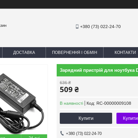
азин
+380 (73) 022-24-70
ДОСТАВКА
ПОВЕРНЕННЯ І ОБМІН
КОНТАКТИ
Зарядний пристрій для ноутбука D
636 ₴
509 ₴
В наявності
Код:
RC-00000009108
Купити
Купити
+380 (73) 022-24-70