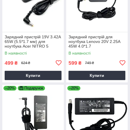
Зарядний пристрій 19V 3.42A
Зарядний пристрій для
65W (5.5*1.7 мм) для
ноутбука Lenovo 20V 2.25A
ноутбука Acer NITRO 5
45W 4.0*1.7
AN515-31 65
В наявності
В наявності
499
599
₴
₴
624 ₴
749 ₴
Купити
Купити
–20%
Подарунок
–20%