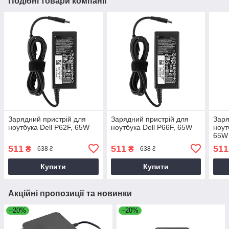
Подібні товари компанії
Зарядний пристрій для
Зарядний пристрій для
Заря
ноутбука Dell P62F, 65W
ноутбука Dell P66F, 65W
ноут
65W
511
511
511
₴
₴
638 ₴
638 ₴
Купити
Купити
Акційні пропозиції та новинки
–20%
–20%