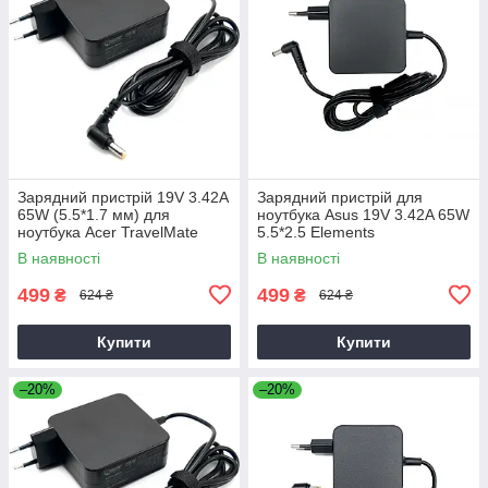
Зарядний пристрій 19V 3.42A
Зарядний пристрій для
65W (5.5*1.7 мм) для
ноутбука Asus 19V 3.42A 65W
ноутбука Acer TravelMate
5.5*2.5 Elements
P2510-G2-M
В наявності
В наявності
499
499
₴
₴
624 ₴
624 ₴
Купити
Купити
–20%
–20%