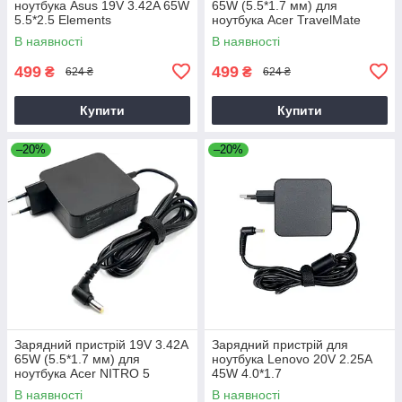
ноутбука Asus 19V 3.42A 65W
65W (5.5*1.7 мм) для
5.5*2.5 Elements
ноутбука Acer TravelMate
P2510-G2-M
В наявності
В наявності
499
499
₴
₴
624 ₴
624 ₴
Купити
Купити
–20%
–20%
Зарядний пристрій 19V 3.42A
Зарядний пристрій для
65W (5.5*1.7 мм) для
ноутбука Lenovo 20V 2.25A
ноутбука Acer NITRO 5
45W 4.0*1.7
AN515-31 65
В наявності
В наявності