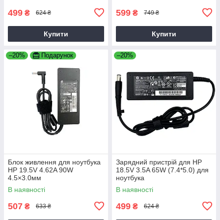
499
599
₴
₴
624 ₴
749 ₴
Купити
Купити
–20%
Подарунок
–20%
Блок живлення для ноутбука
Зарядний пристрій для HP
HP 19.5V 4.62A 90W
18.5V 3.5A 65W (7.4*5.0) для
4.5×3.0мм
ноутбука
В наявності
В наявності
507
499
₴
₴
633 ₴
624 ₴