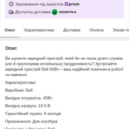
Замовлення під захистом
Доступна доставка
Опис
Характеристики
Доставка
Оплата
Умови п
Опис
Ви шукаєте зарядний пристрій, який би не лише довго служив,
але й пропонував оптимальну продуктивність? Зустрічайте
зарядний пристрій Dell 45Вт— ваш надійний помічник в роботі
та навчанні.
Характеристики:
Виробник: Dell
Вихідна потужність: 45Вт
Вихідна напруга: 19.5 В
Гарантійний термін: 6 місяців
Призначення: Для ноутбука
Сумісність з брендом: Dell