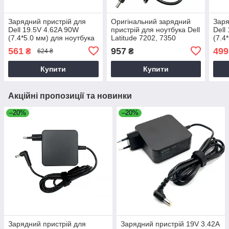
Зарядний пристрій для
Оригінальний зарядний
Заря
Dell 19.5V 4.62A 90W
пристрій для ноутбука Dell
Dell
(7.4*5.0 мм) для ноутбука
Latitude 7202, 7350
(7.4
Dell Latitude 14 3470,
ноут
561
957
499
₴
₴
624 ₴
P63G, P63G002 90W
333
Купити
Купити
Акційні пропозиції та новинки
–20%
–20%
Зарядний пристрій для
Зарядний пристрій 19V 3.42A